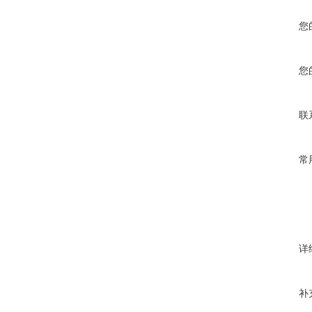
您
您
联
常
详
补