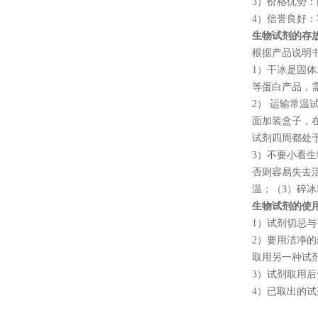
3
）价格优势：
4
）信誉良好：
生物试剂的存
根据产品说明
1
）干冰是固体
等蛋白产品，
2
） 运输常温
面加装盒子，
试剂四周都处
3
）不要小看生
否则容易失去
温；（
3
）碎冰
生物试剂的使
1
）试剂切忌与
2
）要用洁净的
取用另一种试
3
）试剂取用后
4
）已取出的试