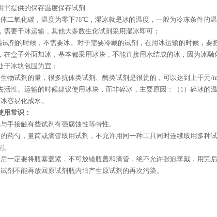
明书提供的保存温度保存试剂
固体二氧化碳，温度为零下
78℃
，湿冰就是冰的温度，一般为冷冻条件的温
，需要干冰运输，其他大多数生化试剂采用湿冰即可；
常温试剂的时候，不需要冰。对于需要冷藏的试剂，在用冰运输的时候，要
，在盒子外面加冰，基本都采用冰块，不能直接用水结成的冰，因为冰融
处于冰块包围为宜；
看生物试剂的量，很多抗体类试剂、酶类试剂是很贵的，可以达到上千元
/
去活性。运输的时候建议使用冰块，而非碎冰，主要原因：（
1
）碎冰的
碎冰容易化成水。
使用常识：
忌与手接触有些试剂有强腐蚀性等特性。
净的药勺，量筒或滴管取用试剂，不允许用同一种工具同时连续取用多种
剂。
用后一定要将瓶塞盖紧，不可放错瓶盖和滴管，绝不允许张冠李戴，用完
的试剂不能再放回原试剂瓶内怕产生原试剂的再次污染。