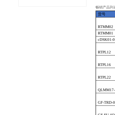
畅销产品列
货号
RTMM02
RTMM01
cDSK01-0
RTPL12
RTPL16
RTPL22
QLMM17-
GF-TRD-0