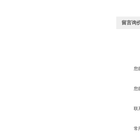
留言询
您
您
联
常