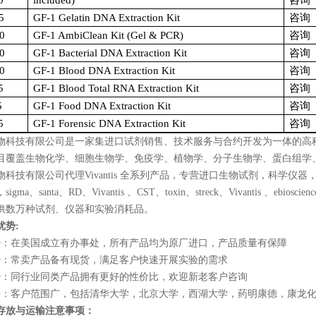
0
included)
咨询
5
GF-1 Gelatin DNA Extraction Kit
咨询
0
GF-1 AmbiClean Kit (Gel & PCR)
咨询
0
GF-1 Bacterial DNA Extraction Kit
咨询
0
GF-1 Blood DNA Extraction Kit
咨询
5
GF-1 Blood Total RNA Extraction Kit
咨询
5
GF-1 Food DNA Extraction Kit
咨询
5
GF-1 Forensic DNA Extraction Kit
咨询
物科技有限公司是一家集进口试剂销售、技术服务与合约开发为一体的高
目覆盖生物化学、细胞生物学、免疫学、植物学、分子生物学、蛋白组学
物科技有限公司代理
Vivantis
全系列产品，专营进口生物试剂，科学仪器
，
sigma
、
santa
、
RD
、
Vivantis
、
CST
、
toxin
、
streck
、
Vivantis
、
ebioscienc
供数万种试剂、仪器和实验消耗品。
优势
:
势：在美国成立有办事处，所有产品均为原厂进口，产品质量有保障
势：常卖产品备有现货，满足客户快速开展实验的需求
势：同行业同类产品拥有更好的性价比，欢迎新老客户咨询
好：客户范围广，包括清华大学，北京大学，西湖大学，药明康德，康龙
存放与运输注意事项：