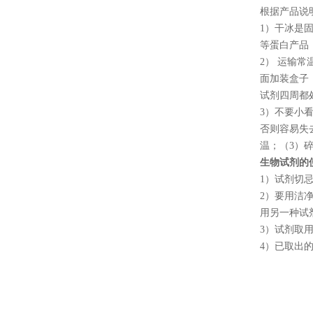
根据产品说
1
）干冰是
等蛋白产品
2
） 运输
面加装盒子
试剂四周都
3
）不要小
否则容易失
温；（
3
）
生物试剂的
1
）试剂切
2
）要用洁
用另一种试
3
）试剂取
4
）已取出