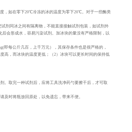
度，如在零下
20℃
冷冻的冰的温度为零下
20℃
。对于一些酶类
把试剂同冰之间有隔离物，不能直接接触试剂包装，如试剂外
化后会形成水，容易污染试剂。加冰块的量没有严格限制，以
mg(
即每公斤几百，上千万元），其保存条件也是很严格的，
温度高，而冰块的温度更低；（
2
）冰块可以更长时间的保持低
试剂。取完一种试剂后，应将工具洗净药勺要擦干后，才可取
后请及时将瓶放回原处，以免遗忘，带来不便。