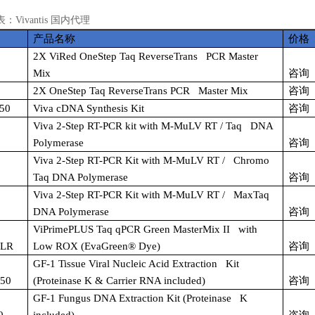
表：
Vivantis
国内代理
产品名称
价格
2X ViRed OneStep Taq ReverseTrans PCR Master
Mix
咨询
2X OneStep Taq ReverseTrans PCR Master Mix
咨询
50
Viva cDNA Synthesis Kit
咨询
Viva 2-Step RT-PCR kit with M-MuLV RT / Taq DNA
Polymerase
咨询
Viva 2-Step RT-PCR Kit with M-MuLV RT / Chromo
Taq DNA Polymerase
咨询
Viva 2-Step RT-PCR Kit with M-MuLV RT / MaxTaq
DNA Polymerase
咨询
ViPrimePLUS Taq qPCR Green MasterMix II with
LR
Low ROX (EvaGreen® Dye)
咨询
GF-1 Tissue Viral Nucleic Acid Extraction Kit
50
(Proteinase K & Carrier RNA included)
咨询
GF-1 Fungus DNA Extraction Kit (Proteinase K