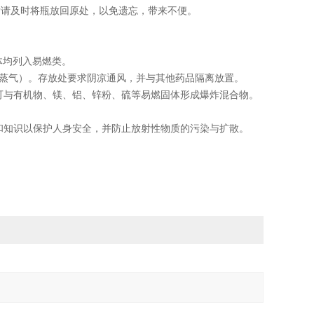
后请及时将瓶放回原处，以免遗忘，带来不便。
体均列入易燃类。
括蒸气）。存放处要求阴凉通风，并与其他药品隔离放置。
可与有机物、镁、铝、锌粉、硫等易燃固体形成爆炸混合物。
和知识以保护人身安全，并防止放射性物质的污染与扩散。