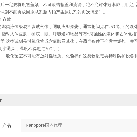
用后一定要将瓶塞盖紧，不可放错瓶盖和滴管，绝不允许张冠李戴，用完
的试剂不能再放回原试剂瓶内怕产生原试剂的再次污染）。
和存放：
 易燃类液体极易挥发成气体，遇明火即燃烧，通常把闪点在25℃以下的液
类 指对人体皮肤、黏膜、眼、呼吸道和物品等有*腐蚀性的液体和固体包
剂类 这类试剂是过氧化物或含氧酸及其盐，在适当条件下会发生爆炸，并
阴凉通风，温度不得超过30℃。）
类 一般化验室不可能有放射性物质。化验操作这类物质需要特殊防护设备
价
产品：