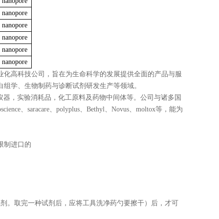
nanopore
nanopore
nanopore
nanopore
nanopore
nanopore
业化高科技公司，旨在为生命科学的发展提供全面的产品与服
白组学、生物制药与诊断试剂研发生产等领域。
科学仪器，实验消耗品，化工原料及药物中间体等。公司与诸多国
ience、saracare、polyplus、Bethyl、Novus、moltox等，能为
限制进口的
试剂。取完一种试剂后，应将工具洗净药勺要擦干）后，才可