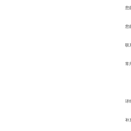
您
您
联
常
详
补