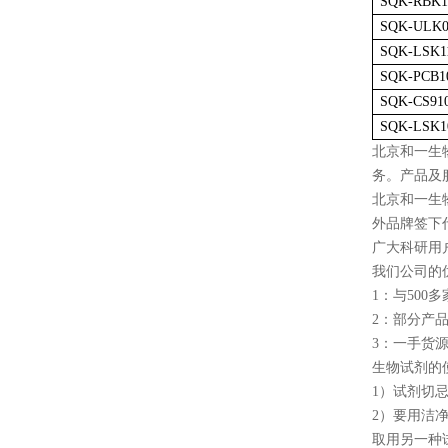
SQK-RBK1
SQK-ULK0
SQK-LSK1
SQK-PCB1
SQK-CS91
SQK-LSK1
北京和一生
务。产品及
北京和一生
外品牌签下代理，s
广大科研用
我们公司的
1：与50
2：部分产
3：一手货
生物试剂的
1）试剂切
2）要用洁
取用另一种