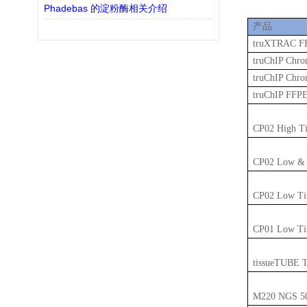
Phadebas 的淀粉酶相关介绍
产品
truXTRAC FFP
truChIP Chro
truChIP Chro
truChIP FFPE
CP02 High Tis
CP02 Low & H
CP02 Low Tis
CP01 Low Tis
tissueTUBE T
M220 NGS 50 