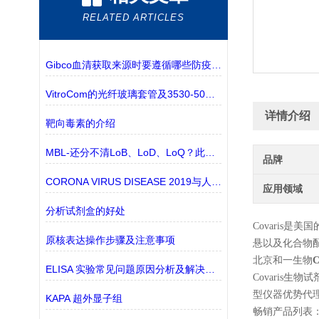
RELATED ARTICLES
Gibco血清获取来源时要遵循哪些防疫规定？
VitroCom的光纤玻璃套管及3530-50有现货的介绍
详情介绍
靶向毒素的介绍
MBL-还分不清LoB、LoD、LoQ？此篇文章为你解答
品牌
CORONA VIRUS DISEASE 2019与人类将长期共存吗？
应用领域
分析试剂盒的好处
Covaris
原核表达操作步骤及注意事项
悬以及化合物
北京和一生物
ELISA 实验常见问题原因分析及解决办法
Covaris生
型仪器优势代
KAPA 超外显子组
畅销产品列表