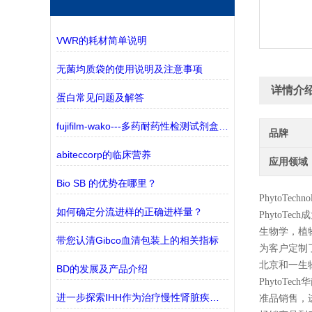
VWR的耗材简单说明
无菌均质袋的使用说明及注意事项
详情介
蛋白常见问题及解答
fujifilm-wako---多药耐药性检测试剂盒——监测三种ABC转运蛋白
品牌
abiteccorp的临床营养
应用领域
Bio SB 的优势在哪里？
PhytoT
如何确定分流进样的正确进样量？
PhytoTe
生物学，植
带您认清Gibco血清包装上的相关指标
为客户定制
北京和一生
BD的发展及产品介绍
PhytoTe
进一步探索IHH作为治疗慢性肾脏疾病(CKD)的潜在靶点
准品销售，