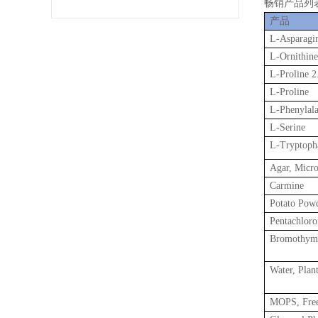
畅销产品列
产品
L-Asparagi
L-Ornithin
L-Proline 2
L-Proline
L-Phenylal
L-Serine
L-Tryptoph
Agar, Micr
Carmine
Potato Pow
Pentachlor
Bromothymo
Water, Plan
MOPS, Free