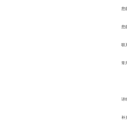
您
您
联
常
详
补