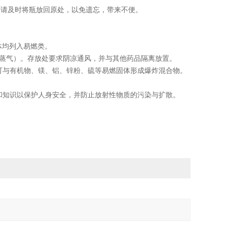
后请及时将瓶放回原处，以免遗忘，带来不便。
体均列入易燃类。
括蒸气）。存放处要求阴凉通风，并与其他药品隔离放置。
可与有机物、镁、铝、锌粉、硫等易燃固体形成爆炸混合物。
和知识以保护人身安全，并防止放射性物质的污染与扩散。