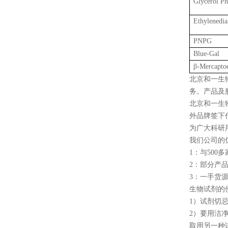
Glycerol Ph
Ethylenedia
PNPG
Blue-Gal
β-Mercapto
北京和一生
务。产品及
北京和一生
外品牌签下代理，s
为广大科研
我们公司的
1：与50
2：部分产
3：一手货
生物试剂的
1）试剂切
2）要用洁
取用另一种