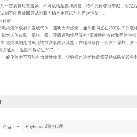
用后一定要将瓶塞盖紧，不可放错瓶盖和滴管，绝不允许张冠李戴，用完
的试剂不能再放回原试剂瓶内怕产生原试剂的再次污染）。
和存放：
 易燃类液体极易挥发成气体，遇明火即燃烧，通常把闪点在25℃以下的液
类 指对人体皮肤、黏膜、眼、呼吸道和物品等有*腐蚀性的液体和固体包
剂类 这类试剂是过氧化物或含氧酸及其盐，在适当条件下会发生爆炸，并
阴凉通风，温度不得超过30℃。）
类 一般化验室不可能有放射性物质。化验操作这类物质需要特殊防护设备
价
产品：