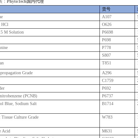
表：
PhytoTech国内代理
货号
ne
A107
e HCl
O626
.5 M Solution
P6698
P698
anine
P778
S807
an
T851
opropagation Grade
A296
C1759
der
P692
onitrobenzene (PCNB)
P6737
l Blue, Sodium Salt
B1714
t Tissue Culture Grade
W783
 Acid
M631