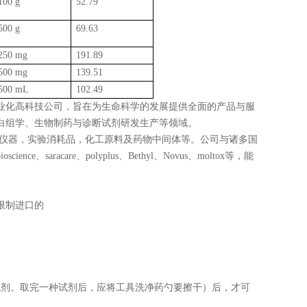
100 g
52.79
500 g
69.63
250 mg
191.89
500 mg
139.51
500 mL
102.49
业化高科技公司，旨在为生命科学的发展提供全面的产品与服
白组学、生物制药与诊断试剂研发生产等领域。
科学仪器，实验消耗品，化工原料及药物中间体等。公司与诸多国
cience、saracare、polyplus、Bethyl、Novus、moltox等，能
限制进口的
试剂。取完一种试剂后，应将工具洗净药勺要擦干）后，才可