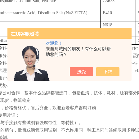
osphate Disodium Salt, Hydrate
G3623
minetetraacetic Acid, Disodium Salt (Na2-EDTA)
E410
N618
X884
ethanol
M649
欢迎您！
物科技有限公司是一家集进口试剂销售、技术服务与合约开发为一体的专
来自局域网的朋友！有什么可以帮
助您的吗？
服务项目覆盖生物化学、细胞生物学、免疫学、植物学、分子生物学、蛋
物科技有限公司专业代理PhytoTech全系列产品，专营进口生物试剂，
igma、santa、RD、PhytoTech、CST、toxin、streck、PhytoTech、ebios
用户提供数万种试剂、仪器和实验消耗品。
优势:
0多家公司合作，基本什么品牌都能进口，包括血清，抗体，耗材，还有部分
品现货，物流稳定
源，价格价格优，售后齐全，欢迎新老客户咨询订购
使用常识：
忌与手接触有些试剂有强腐蚀性、等特性）。
净的药勺，量筒或滴管取用试剂，不允许用同一种工具同时连续取用多种
试剂。