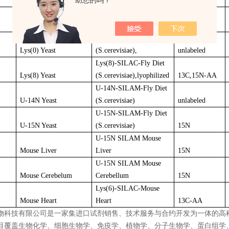
助您的吗？
U-13C Mouse Diet
uniformly labelled
13C
U-15N-SILAM-Mouse
U-15N Mouse Diet
Diet, Pellet Ø10mm
15N
Lys(0)-SILAC-Fly Diet
Lys(0) Yeast
(S.cerevisiae),
unlabeled
Lys(8)-SILAC-Fly Diet
Lys(8) Yeast
(S.cerevisiae),lyophilized
13C,15N-AA
U-14N-SILAM-Fly Diet
U-14N Yeast
(S.cerevisiae)
unlabeled
U-15N-SILAM-Fly Diet
U-15N Yeast
(S.cerevisiae)
15N
U-15N SILAM Mouse
Mouse Liver
Liver
15N
U-15N SILAM Mouse
Mouse Cerebelum
Cerebellum
15N
Lys(6)-SILAC-Mouse
Mouse Heart
Heart
13C-AA
物科技有限公司是一家集进口试剂销售、技术服务与合约开发为一体的高
目覆盖生物化学、细胞生物学、免疫学、植物学、分子生物学、蛋白组学