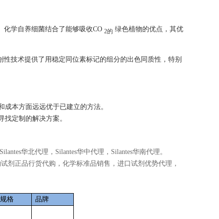
。化学自养细菌结合了能够吸收CO
绿色植物的优点，其优
2
的
创性技术提供了用稳定同位素标记的组分的出色同质性，特别
能性和成本方面远远优于已建立的方法。
户寻找定制的解决方案。
，Silantes华北代理，Silantes华中代理，Silantes华南代理。
ilantes生物试剂正品行货代购，化学标准品销售，进口试剂优势代理，
规格
品牌