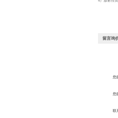
4）放射性
留言询
您
您
联