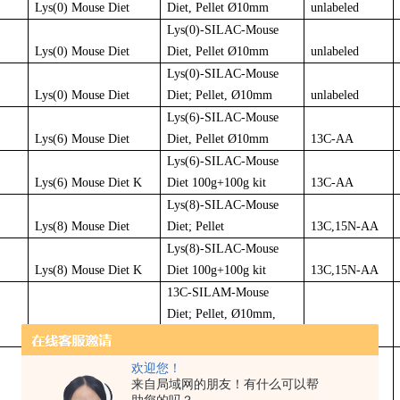
Lys(0) Mouse Diet
Diet, Pellet Ø10mm
unlabeled
Lys(0)-SILAC-Mouse
Lys(0) Mouse Diet
Diet, Pellet Ø10mm
unlabeled
Lys(0)-SILAC-Mouse
Lys(0) Mouse Diet
Diet; Pellet, Ø10mm
unlabeled
Lys(6)-SILAC-Mouse
Lys(6) Mouse Diet
Diet, Pellet Ø10mm
13C-AA
Lys(6)-SILAC-Mouse
Lys(6) Mouse Diet K
Diet 100g+100g kit
13C-AA
Lys(8)-SILAC-Mouse
Lys(8) Mouse Diet
Diet; Pellet
13C,15N-AA
Lys(8)-SILAC-Mouse
Lys(8) Mouse Diet K
Diet 100g+100g kit
13C,15N-AA
13C-SILAM-Mouse
Diet; Pellet, Ø10mm,
U-13C Mouse Diet
partially labelled
13C
U-13C-SILAM-Mouse
欢迎您！
Diet; Pellet, Ø10mm,
来自局域网的朋友！有什么可以帮