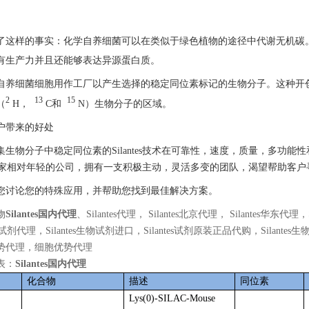
了这样的事实：化学自养细菌可以在类似于绿色植物的途径中代谢无机碳
有生产力并且还能够表达异源蛋白质。
自养细菌细胞用作工厂以产生选择的稳定同位素标记的生物分子。这种开
2
13
15
（
H，
C和
N）生物分子的区域。
户带来的好处
集生物分子中稳定同位素的Silantes技术在可靠性，速度，质量，多功
tes是一家相对年轻的公司，拥有一支积极主动，灵活多变的团队，渴望帮助客
您讨论您的特殊应用，并帮助您找到最佳解决方案。
物
Silantes国内代理
、Silantes代理， Silantes北京代理， Silantes华东代理
s生物试剂代理，Silantes生物试剂进口，Silantes试剂原装正品代购，S
势代理，细胞优势代理
表：
Silantes国内代理
化合物
描述
同位素
Lys(0)-SILAC-Mouse