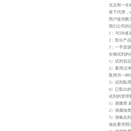
北京和一生
签下代理，sigm
用户提供数
我们公司的
1：与50
2：部分产
3：一手货
生物试剂的
1）试剂切
2）要用洁
取用另一种
3）试剂取
4）已取出
试剂的管理
1）易燃类
2）强腐蚀
3）强氧化
放处要求阴