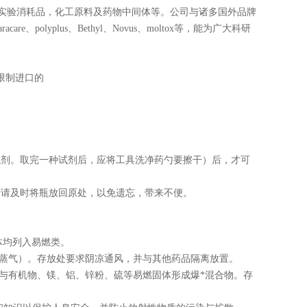
器，实验消耗品，化工原料及药物中间体等。公司与诸多国外品牌
e、saracare、polyplus、Bethyl、Novus、moltox等，能为广大科研
限制进口的
试剂。取完一种试剂后，应将工具洗净药勺要擦干）后，才可
后请及时将瓶放回原处，以免遗忘，带来不便。
体均列入易燃类。
括蒸气）。存放处要求阴凉通风，并与其他药品隔离放置。
可与有机物、镁、铝、锌粉、硫等易燃固体形成爆*混合物。存