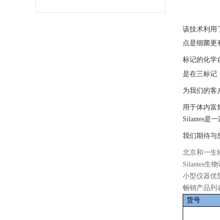
该技术利用
点是细菌更
标记的化学
是在三标记
为我们的客
用于体内富
Silan
我们期待与
北京和一生
Silante
小型仪器优
畅销产品列
货号