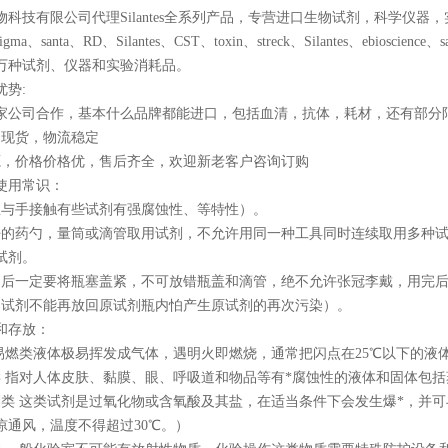
物科技有限公司代理Silantes全系列产品，专营进口生物试剂，科学仪
a、santa、RD、Silantes、CST、toxin、streck、Silantes、ebioscienc
万种试剂、仪器和实验消耗品。
优势:
0多家公司合作，基本什么品牌都能进口，包括血清，抗体，耗材，还有部分
品现货，物流稳定
源，价格价格优，售后齐全，欢迎新老客户咨询订购
使用常识：
忌与手接触有些试剂有强腐蚀性、等特性）。
净的药勺，量筒或滴管取用试剂，不允许用同一种工具同时连续取用多种
试剂。
用后一定要将瓶塞盖紧，不可放错瓶盖和滴管，绝不允许张冠李戴，用完
的试剂不能再放回原试剂瓶内怕产生原试剂的再次污染）。
和存放：
 易燃类液体极易挥发成气体，遇明火即燃烧，通常把闪点在25℃以下的液
类 指对人体皮肤、黏膜、眼、呼吸道和物品等有*腐蚀性的液体和固体包
剂类 这类试剂是过氧化物或含氧酸及其盐，在适当条件下会发生爆*，并
凉通风，温度不得超过30℃。）