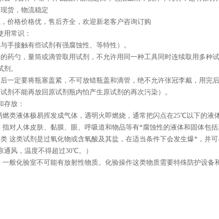
品现货，物流稳定
源，价格价格优，售后齐全，欢迎新老客户咨询订购
使用常识：
忌与手接触有些试剂有强腐蚀性、等特性）。
净的药勺，量筒或滴管取用试剂，不允许用同一种工具同时连续取用多种
试剂。
用后一定要将瓶塞盖紧，不可放错瓶盖和滴管，绝不允许张冠李戴，用完
的试剂不能再放回原试剂瓶内怕产生原试剂的再次污染）。
和存放：
 易燃类液体极易挥发成气体，遇明火即燃烧，通常把闪点在25℃以下的液
类 指对人体皮肤、黏膜、眼、呼吸道和物品等有*腐蚀性的液体和固体包
剂类 这类试剂是过氧化物或含氧酸及其盐，在适当条件下会发生爆*，并
凉通风，温度不得超过30℃。）
类 一般化验室不可能有放射性物质。化验操作这类物质需要特殊防护设备