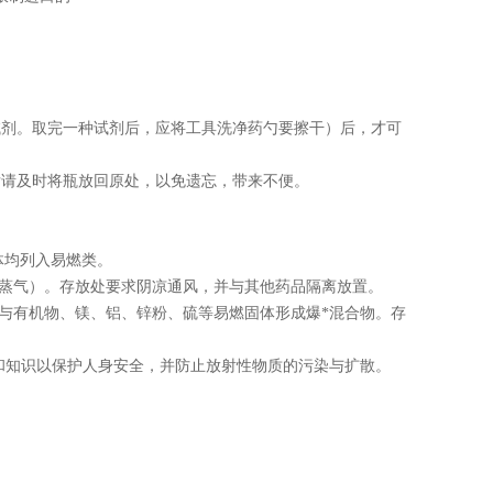
试剂。取完一种试剂后，应将工具洗净药勺要擦干）后，才可
后请及时将瓶放回原处，以免遗忘，带来不便。
体均列入易燃类。
括蒸气）。存放处要求阴凉通风，并与其他药品隔离放置。
可与有机物、镁、铝、锌粉、硫等易燃固体形成爆*混合物。存
和知识以保护人身安全，并防止放射性物质的污染与扩散。