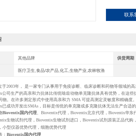
联系
绍
其他品牌
供货周期
医疗卫生,食品/农产品,化工,生物产业,农林牧渔
立于
2003
年，
是一家专门从事用于免疫诊断、临床诊断和药物等领域的高
ventix公司生产的高亲和力抗体比传统啮齿动物单克隆抗体具有优势，在
药物。在许多测定形式中使用高亲和力 SMA 可提高测定灵敏度和精确度
ventix已成功开发出SMAs，目标是传统的单克隆或多克隆抗体无法生产
物
Bioventix国内代理
、Bioventix代理，Bioventix北京代理，Bioventix华
entix生物试剂代理，Bioventix生物试剂进口，Bioventix试剂原装正
，小型仪器优势代理，细胞优势代理
表：
Bioventix国内代理