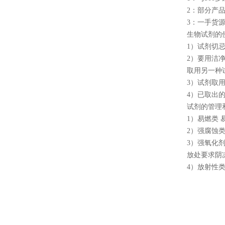
2：部分产
3：一手货
生物试剂的
1）试剂切
2）要用洁
取用另一种
3）试剂取
4）已取出
试剂的管理
1）易燃类
2）强腐蚀
3）强氧化
放处要求阴
4）放射性