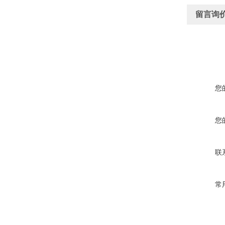
留言询
您
您
联
常