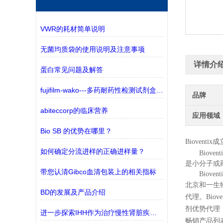
VWR的耗材简单说明
无菌均质袋的使用说明及注意事项
详情介
蛋白常见问题及解答
fujifilm-wako---多药耐药性检测试剂盒——监测三种ABC转运蛋白
品牌
abiteccorp的临床营养
应用领域
Bio SB 的优势在哪里？
Bioventix
成
如何确定分流进样的正确进样量？
Bio
是小分子或
带您认清Gibco血清包装上的相关指标
Bio
北京和一生
BD的发展及产品介绍
代理。Biov
剂优势代理
进一步探索IHH作为治疗慢性肾脏疾病(CKD)的潜在靶点
畅销产品列