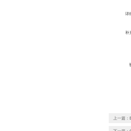
详
补
上一篇：