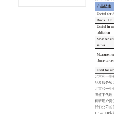
产品描述
Useful for 
Binds THC i
Useful in m
addiction
Most sensit
saliva
Measurement
abuse scree
Used for al
北京和一生
品及服务项
北京和一生
牌签下代理，sig
科研用户提
我们公司的
1：与50