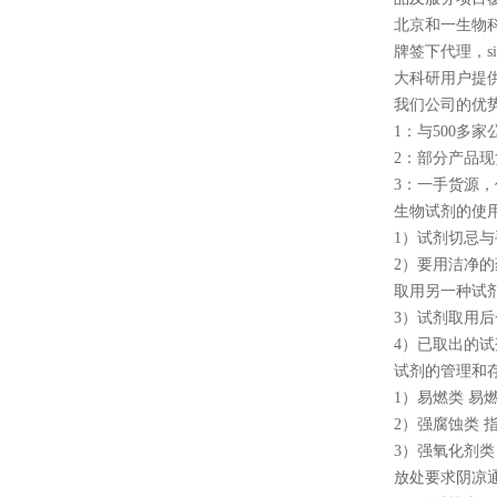
北京和一生物科
牌签下代理，sigma
大科研用户提
我们公司的优势
1：与500
2：部分产品
3：一手货源
生物试剂的使
1）试剂切忌
2）要用洁净
取用另一种试
3）试剂取用
4）已取出的
试剂的管理和
1）易燃类 
2）强腐蚀类
3）强氧化剂
放处要求阴凉通