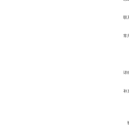
联
常
详
补