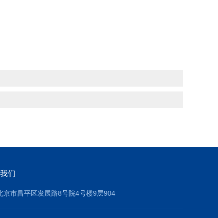
我们
北京市昌平区发展路8号院4号楼9层904