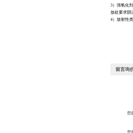
3）强氧化
放处要求阴
4）放射性
留言询
您
您