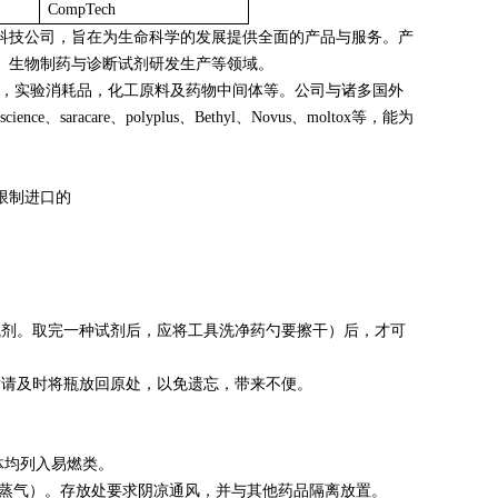
CompTech
科技公司，旨在为生命科学的发展提供全面的产品与服务。产
、生物制药与诊断试剂研发生产等领域。
仪器，实验消耗品，化工原料及药物中间体等。公司与诸多国外
ence、saracare、polyplus、Bethyl、Novus、moltox等，能为
限制进口的
试剂。取完一种试剂后，应将工具洗净药勺要擦干）后，才可
后请及时将瓶放回原处，以免遗忘，带来不便。
体均列入易燃类。
括蒸气）。存放处要求阴凉通风，并与其他药品隔离放置。