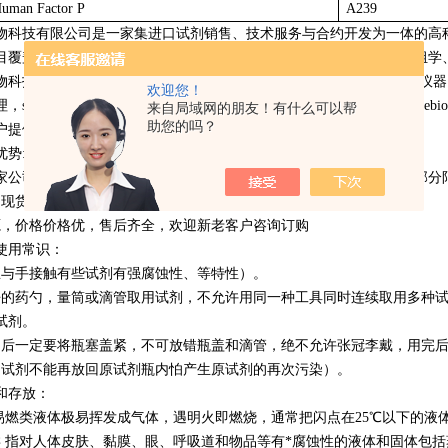
Human Factor P
A239
物科技有限公司是一家集进口试剂销售、技术服务与合约开发为一体的高
目覆盖生物化学、细胞生物学、免疫学、植物学、分子生物学、蛋白组学
物科技有限公司代理CompTech全系列产品，专营进口生物试剂，科学
欢迎您！
gma、santa、RD、CompTech、CST、toxin、streck、CompTech、ebiosci
来自局域网的朋友！有什么可以帮
助您的吗？
户提供数万种试剂、仪器和实验消耗品。
优势:
0多家公司合作，基本什么品牌都能进口，包括血清，抗体，耗材，还有部分
品现货，物流稳定
源，价格价格优，售后齐全，欢迎新老客户咨询订购
使用常识：
忌与手接触有些试剂有强腐蚀性、等特性）。
净的药勺，量筒或滴管取用试剂，不允许用同一种工具同时连续取用多种
试剂。
用后一定要将瓶塞盖紧，不可放错瓶盖和滴管，绝不允许张冠李戴，用完
的试剂不能再放回原试剂瓶内怕产生原试剂的再次污染）。
和存放：
 易燃类液体极易挥发成气体，遇明火即燃烧，通常把闪点在25℃以下的液
类 指对人体皮肤、黏膜、眼、呼吸道和物品等有*腐蚀性的液体和固体包