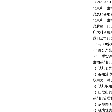
Goat Anti-
北京和一生
品及服务项
北京和一生
品牌签下代理，si
广大科研用
我们公司的
1：与50
2：部分产
3：一手货
生物试剂的
1）试剂切
2）要用洁
取用另一种
3）试剂取
4）已取出
试剂的管理
1）易燃类
2）强腐蚀