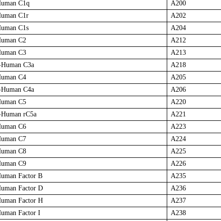
i-Human C1q
A200
Human C1r
A202
Human C1s
A204
Human C2
A212
Human C3
A213
i-Human C3a
A218
Human C4
A205
i-Human C4a
A206
Human C5
A220
i-Human rC5a
A221
Human C6
A223
Human C7
A224
Human C8
A225
Human C9
A226
Human Factor B
A235
Human Factor D
A236
Human Factor H
A237
Human Factor I
A238