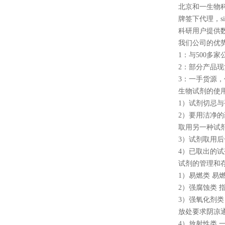
北京和一生物
牌签下代理，
s
科研用户提供
我们公司的优
1
：与
500
多家
2
：部分产品现
3
：一手货源，
生物试剂的使
1
）试剂切忌与
2
）要用洁净的
取用另一种试
3
）试剂取用后
4
）已取出的试
试剂的管理和
1
）易燃类 易
2
）强腐蚀类 
3
）强氧化剂类
放处要求阴凉
4
）放射性类 