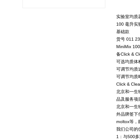
实验室均质器Mi
100 毫升
基础款
货号 011 23
MiniMix
备Click 
可选均质体积: 
可调节均质速度: 
可调节均质时间:
Click & 
北京和一生
品及服务项
北京和一生
外品牌签下代理，s
molto
我们公司的
1：与50