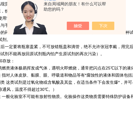
品现货，物流稳定
来自局域网的朋友！有什么可以帮
助您的吗？
源，价格价格优，售后齐全，欢迎新老客户咨询订购
使用常识：
忌与手接触有些试剂有强腐蚀性、等特性）。
净的药勺，量筒或滴管取用试剂，不允许用同一种工具同时连续取用多种
试剂。
用后一定要将瓶塞盖紧，不可放错瓶盖和滴管，绝不允许张冠李戴，用完
的试剂不能再放回原试剂瓶内怕产生原试剂的再次污染）。
和存放：
 易燃类液体极易挥发成气体，遇明火即燃烧，通常把闪点在25℃以下的液
类 指对人体皮肤、黏膜、眼、呼吸道和物品等有*腐蚀性的液体和固体包
剂类 这类试剂是过氧化物或含氧酸及其盐，在适当条件下会发生爆*，并
凉通风，温度不得超过30℃。）
类 一般化验室不可能有放射性物质。化验操作这类物质需要特殊防护设备