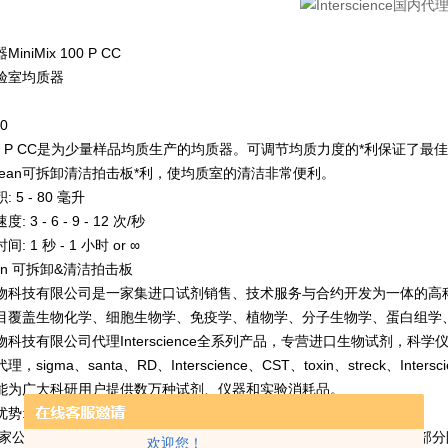
niMix 100 P CC
实验室均质器
0
 100 P CC是为少量样品均质生产的均
质器。可调节均质力度的*利保证了最佳细菌
& Clean可拆卸清洁拍击板*利，使均质室的清洁非常
便利。
5 - 80 毫升
3 - 6 - 9 - 12 次/秒
 1 秒 - 1 小时 or ∞
Clean 可拆卸&清洁拍击板
物科技有限公司是一家集进口试剂销售、技术服务与合约开发为一体的高
目覆盖生物化学、细胞生物学、免疫学、植物学、分子生物学、蛋白组学
物科技有限公司代理Interscience全系列产品，专营进口生物试剂，
igma、santa、RD、Interscience、CST、toxin、streck、Interscien
x等，能为广大科研用户提供数万种试剂、仪器和实验消耗品。
优势:
0多家公司合作，基本什么品牌都能进口，包括血清，抗体，耗材，还有部
欢迎您！