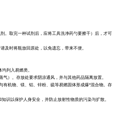
试剂。取完一种试剂后，应将工具洗净药勺要擦干）后，才可
后请及时将瓶放回原处，以免遗忘，带来不便。
体均列入易燃类。
括蒸气）。存放处要求阴凉通风，并与其他药品隔离放置。
可与有机物、镁、铝、锌粉、硫等易燃固体形成爆*混合物。存
和知识以保护人身安全，并防止放射性物质的污染与扩散。