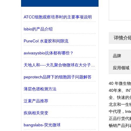
ATCC细胞观察培养时的主要事项说明
lsbio的产品介绍
详情介
PureCol 水凝胶和间隙流
avivasysbio抗体都有哪些？
品牌
天地人和----大孔聚合物微球在大分子纯化中的应用
应用领域
peprotech品牌下的细胞因子问题解答
40 年微生
薄层色谱检测方法
40年来、
全、快速的
泛素产品推荐
北京和一生
中代理，Inte
疾病相关突变
正品行货代
bangslabs-荧光微球
畅销产品列