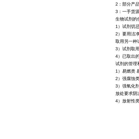
2：部分产
3：一手货
生物试剂的
1）试剂切
2）要用洁
取用另一种
3）试剂取
4）已取出
试剂的管理
1）易燃类
2）强腐蚀
3）强氧化
放处要求阴
4）放射性