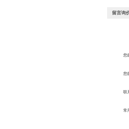
留言询
您
您
联
常