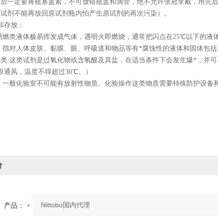
用后一定要将瓶塞盖紧，不可放错瓶盖和滴管，绝不允许张冠李戴，用完
的试剂不能再放回原试剂瓶内怕产生原试剂的再次污染）。
和存放：
易燃类液体极易挥发成气体，遇明火即燃烧，通常把闪点在
25
℃以下的液
 指对人体皮肤、黏膜、眼、呼吸道和物品等有*腐蚀性的液体和固体包
类 这类试剂是过氧化物或含氧酸及其盐，在适当条件下会发生爆
*
，并可
凉通风，温度不得超过
30
℃。）
类 一般化验室不可能有放射性物质。化验操作这类物质需要特殊防护设备
价
产品：