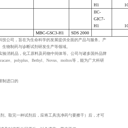
H1
1
IIC-
GIC7-
H1
1
MBC-GSC3-H1
SDS 2000
科技公司，旨在为生命科学的发展提供全面的产品与服务。产
、生物制药与诊断试剂研发生产等领域。
实验消耗品，化工原料及药物中间体等。公司与诸多国外品牌
aracare
、
polyplus
、
Bethyl
、
Novus
、
moltox
等，能为广大科研
限制进口的
试剂。取完一种试剂后，应将工具洗净药勺要擦干）后，才可