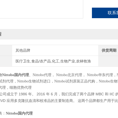
联系
绍
其他品牌
供货周期
医疗卫生,食品/农产品,化工,生物产业,农林牧渔
物
Nittobo
国内代理
、
Nittobo
代理，
Nittobo
北京代理，
Nittobo
华东代理，
试剂代理，
Nittobo
生物试剂进口，
Nittobo
试剂原装正品代购，
Nittobo
生物
代理，细胞优势代理
1986
2016
6
MBC
IIC
公司成立于
年。
年
月，我们完成了两个品牌
和
IVD
应用多克隆抗血清和校准品的主要制造商。
这两个品牌都生产用于
表：
Nittobo
国内代理