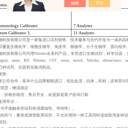
mmunology Calibrator, High Level
5 Analytes
mmunology Calibrator
7 Analytes
rum Calibrator 3,
11 Analytes
物科技有限公司是一家集进口试剂销售、技术服务与合约开发为一体的高
目覆盖生物化学、细胞生物学、免疫学、植物学、分子生物学、蛋白组学
物科技有限公司代理
Nittobo
全系列产品，专营进口生物试剂，科学仪器，
sigma
、
santa
、
RD
、
Nittobo
、
CST
、
toxin
、
streck
、
Nittobo
、
ebioscience
、
s
万种试剂、仪器和实验消耗品。
优势
:
家公司合作，基本什么品牌都能进口，包括血清，抗体，耗材，还有部分
品现货，物流稳定
源，价格价格优，售后齐全，欢迎新老客户咨询订购
使用常识：
忌与手接触有些试剂有强腐蚀性、等特性）。
净的药勺，量筒或滴管取用试剂，不允许用同一种工具同时连续取用多种
试剂。