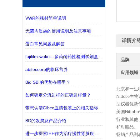
VWR的耗材简单说明
无菌均质袋的使用说明及注意事项
详情介
蛋白常见问题及解答
fujifilm-wako---多药耐药性检测试剂盒——监测三种ABC转运蛋白
品牌
abiteccorp的临床营养
应用领域
Bio SB 的优势在哪里？
北京和一生
如何确定分流进样的正确进样量？
Nittobo
生物
型仪器优势
带您认清Gibco血清包装上的相关指标
Nittobo
美国
行业和其他
BD的发展及产品介绍
和对照品。
进一步探索IHH作为治疗慢性肾脏疾病(CKD)的潜在靶点
畅销产品列