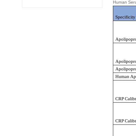
Human Seru
Specificity
Apolipopro
Apolipopro
Apolipopro
Human Apo
CRP Calibr
CRP Calib