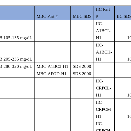
IIC Part
MBC Part #
MBC SDS
#
IIC SD
IIC-
A1BCL-
B 105-135 mg/dL
H1
1
IIC-
A1BCH-
B 205-235 mg/dL
H1
1
B 280-320 mg/dL
MBC-A1BC3-H1
SDS 2000
MBC-APOD-H1
SDS 2000
IIC-
CRPCL-
H1
1
IIC-
CRPCM-
H1
1
IIC-
CRPCH-