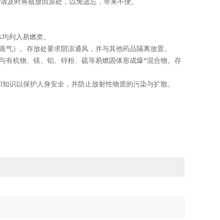
后请及时将瓶放回原处，以免遗忘，带来不便。
体均列入易燃类。
括蒸气）。存放处要求阴凉通风，并与其他药品隔离放置。
与有机物、镁、铝、锌粉、硫等易燃固体形成爆
*
混合物。存
和知识以保护人身安全，并防止放射性物质的污染与扩散。