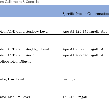
m Calibrators & Controls
Specific Protein Concentration
tein A1/B Calibrator,Low Level
Apo A1 125-145 mg/dL: Apo 
tein A1/B Calibrator,High Level
Apo A1 235-255 mg/dL: Apo 
tein A1/B Calibrator 3
Apo A1 280-320 mg/dL: Apo 
lipoprotein Diluent
ator, Low Level
5-7 mg/dL
rator, Medium Level
13.5-17.5 mg/dL