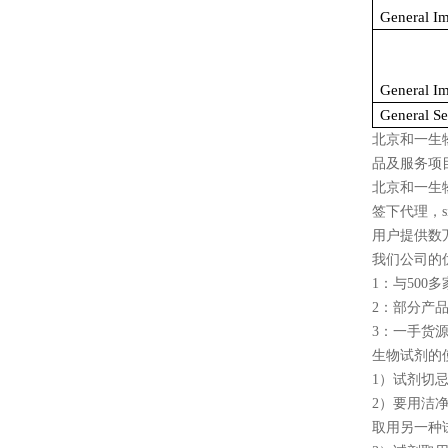
General I
General I
General Se
北京和一生
品及服务项
北京和一生
签下代理，
用户提供数
我们公司的
1
：与
500
多
2
：部分产
3
：一手货
生物试剂的
1
）试剂切
2
）要用洁
取用另一种