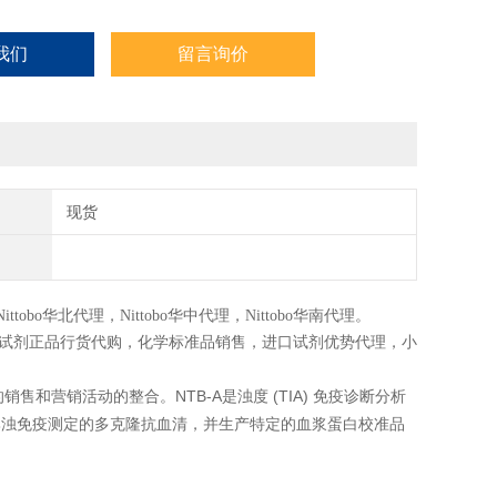
我们
留言询价
现货
Nittobo
华北代理，
Nittobo
华中代理，
Nittobo
华南代理。
试剂正品行货代购，化学标准品销售，进口试剂优势代理，小
NTB-A
(TIA)
的销售和营销活动的整合。
是浊度
免疫诊断分析
比浊免疫测定的多克隆抗血清，并生产特定的血浆蛋白校准品