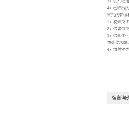
3
）试剂取
4
）已取出
试剂的管理
1
）易燃类 
2
）强腐蚀类
3
）强氧化剂
放处要求阴
4
）放射性
留言询