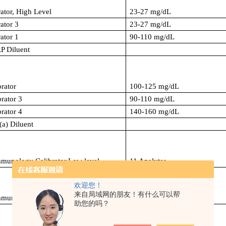
ator, High Level
23-27 mg/dL
ator 3
23-27 mg/dL
ator 1
90-110 mg/dL
 Diluent
brator
100-125 mg/dL
brator 3
90-110 mg/dL
brator 4
140-160 mg/dL
a) Diluent
munology Calibrator,Low level
11 Analytes
欢迎您！
来自局域网的朋友！有什么可以帮
mmunology Calibrator, Medium Level
10 Analytes
助您的吗？