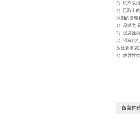
3
）试剂取
4
）已取出
试剂的管理
1
）易燃类 
2
）强腐蚀类
3
）强氧化剂
放处要求阴
4
）放射性
留言询