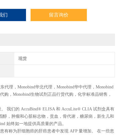
我们
留言询价
现货
华东代理，
Monobind
华北代理，
Monobind
华中代理，
Monobind
代购，
Monobind
生物试剂正品行货代购，化学标准品销售，
们的 AccuBind® ELISA 和 AccuLite® CLIA 试剂盒具有
类固醇，肿瘤和心脏标志物，贫血，骨代谢，糖尿病，新生儿和
bind 始终如一地提供高质量的产品。
患有称为肝细胞癌的肝癌患者中发现 AFP 量增加。 在一些患