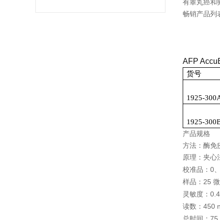
有睾丸癌和
畅销产品列
AFP AccuB
货号
1925-300
1925-300
产品规格
方法：酶免
原理：夹心
0
校准品：
25
样品：
微
0.
灵敏度：
450 
读数：
75
总时间：