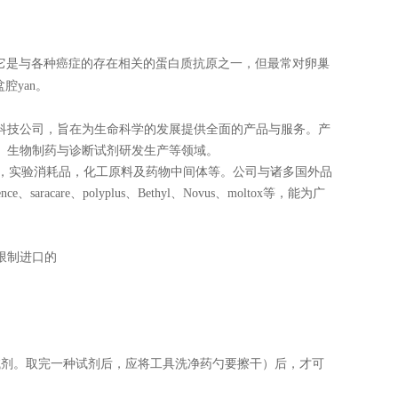
它是与各种癌症的存在相关的蛋白质抗原之一，但最常对卵巢
腔yan。
科技公司，旨在为生命科学的发展提供全面的产品与服务。产
、生物制药与诊断试剂研发生产等领域。
，实验消耗品，化工原料及药物中间体等。公司与诸多国外品
ence
、
saracare
、
polyplus
、
Bethyl
、
Novus
、
moltox
等，能为广
限制进口的
试剂。取完一种试剂后，应将工具洗净药勺要擦干）后，才可