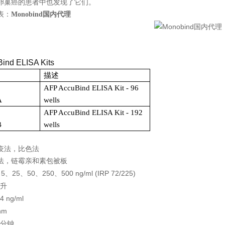
卵巢癌的患者中也发现了它们。
表：
Monobind
国内代理
ind ELISA Kits
描述
AFP AccuBind ELISA Kit - 96
A
wells
AF
P AccuBind ELISA Kit - 192
B
wells
疫法，比色法
法，链霉亲和素包被板
5
25
50
250
500 ng/ml (IRP 72/225)
、
、
、
、
、
升
44 ng/ml
nm
分钟