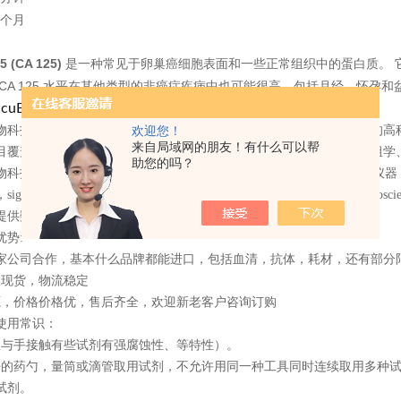
个月
5 (CA 125)
是一种常见于卵巢癌细胞表面和一些正常组织中的蛋白质。
CA 125
水平在其他类型的非癌症疾病中也可能很高，包括月经、怀孕
和盆
货号：
cuBind ELISA Kits
3025-300
欢迎您！
物科技有限公司是一家集进口试剂销售、技术服务与合约开发为一体的高
来自局域网的朋友！有什么可以帮
目覆盖生物化学、细胞生物学、免疫学、植物学、分子生物学、蛋白组学
助您的吗？
物科技有限公司代理
Monobind
全系列产品，专营进口生物试剂，科学仪器
，
sigma
、
santa
、
RD
、
Monobind
、
CST
、
toxin
、
streck
、
Monobind
、
ebiosci
提供数万种试剂、仪器和实验消耗品。
优势
:
家公司合作，基本什么品牌都能进口，包括血清，抗体，耗材，还有部分
品现货，物流稳定
源，价格价格优，售后齐全，欢迎新老客户咨询订购
使用常识：
忌与手接触有些试剂有强腐蚀性、等特性）。
净的药勺，量筒或滴管取用试剂，不允许用同一种工具同时连续取用多种
试剂。