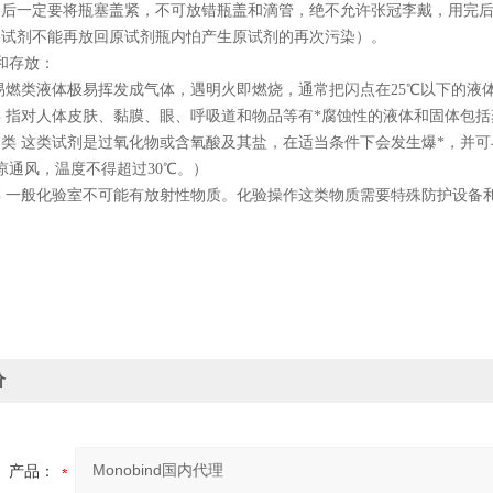
用后一定要将瓶塞盖紧，不可放错瓶盖和滴管，绝不允许张冠李戴，用完
的试剂不能再放回原试剂瓶内怕产生原试剂的再次污染）。
和存放：
易燃类液体极易挥发成气体，遇明火即燃烧，通常把闪点在
25
℃以下的液
 指对人体皮肤、黏膜、眼、呼吸道和物品等有*腐蚀性的液体和固体包
类 这类试剂是过氧化物或含氧酸及其盐，在适当条件下会发生爆
*
，并可
凉通风，温度不得超过
30
℃。）
类 一般化验室不可能有放射性物质。化验操作这类物质需要特殊防护设备
价
产品：