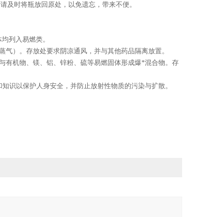
后请及时将瓶放回原处，以免遗忘，带来不便。
体均列入易燃类。
括蒸气）。存放处要求阴凉通风，并与其他药品隔离放置。
与有机物、镁、铝、锌粉、硫等易燃固体形成爆
*
混合物。存
和知识以保护人身安全，并防止放射性物质的污染与扩散。