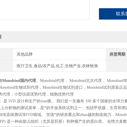
联系
绍
其他品牌
供货周期
医疗卫生,食品/农产品,化工,生物产业,农林牧渔
物
Monobind
国内代理
、
Monobind
代理，
Monobind
北京代理，
Monobind
Monobind
生物试剂代理，
Monobind
生物试剂进口，
Monobind
试剂原装正品
势代理，小型仪器优势代理，细胞优势代理
 Inc. 是 IVD 设计和生产的xian驱。 我们是一支遍布 100 多个国家的全球力量。 我
 种以上分析物的测试菜单，是*的开放系统试剂之一，包括甲状腺，生育和
传染病测试等IVD领域。 凭借*的研发重点和zhuo越的制造能力，Mono
AFP) 是一种由胎儿组织（尤其是肝脏）和肿瘤产生的蛋白质。 在绝大多数