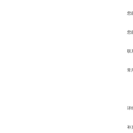
您
您
联
常
详
补