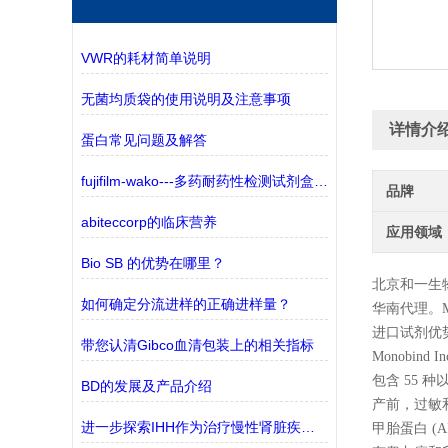
VWR的耗材简单说明
无菌均质袋的使用说明及注意事项
详情介
蛋白常见问题及解答
fujifilm-wako---多药耐药性检测试剂盒——监测三种ABC转运蛋白
品牌
abiteccorp的临床营养
应用领域
Bio SB 的优势在哪里？
北京和一生
如何确定分流进样的正确进样量？
华南代理。
进口试剂优
带您认清Gibco血清包装上的相关指标
Monobind
包含 55
BD的发展及产品介绍
产前，过敏和
进一步探索IHH作为治疗慢性肾脏疾病(CKD)的潜在靶点
甲胎蛋白 (