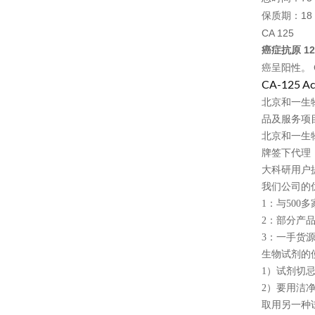
18
保质期：
CA 125
12
癌症抗原
癌呈阳性。
CA-125 Ac
北京和一生
品及服务项
北京和一生
牌签下代理
大科研用户
我们公司的
1
：与
500
多
2
：部分产
3
：一手货
生物试剂的
1
）试剂切
2
）要用洁
取用另一种