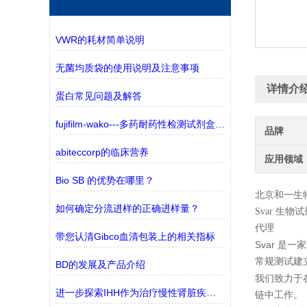
VWR的耗材简单说明
无菌均质袋的使用说明及注意事项
详情介
蛋白常见问题及解答
fujifilm-wako---多药耐药性检测试剂盒——监测三种ABC转运蛋白
品牌
abiteccorp的临床营养
应用领域
Bio SB 的优势在哪里？
北京和一生
如何确定分流进样的正确进样量？
Svar
生物试
代理
带您认清Gibco血清包装上的相关指标
Svar
是一家
常规测试建
BD的发展及产品介绍
我们致力于
进一步探索IHH作为治疗慢性肾脏疾病(CKD)的潜在靶点
链中工作。