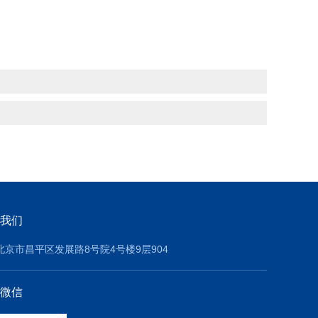
我们
北京市昌平区发展路8号院4号楼9层904
微信