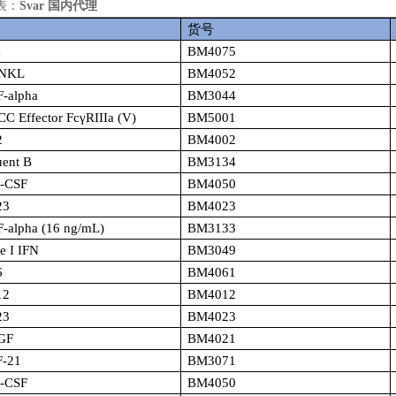
表：
Svar
国内代理
货号
a
BM4075
ANKL
BM4052
F-alpha
BM3044
CC Effector Fc
γ
RIIIa (V)
BM5001
2
BM4002
uent B
BM3134
M-CSF
BM4050
23
BM4023
F-alpha (16 ng/mL)
BM3133
e I IFN
BM3049
6
BM4061
12
BM4012
23
BM4023
EGF
BM4021
F-21
BM3071
M-CSF
BM4050