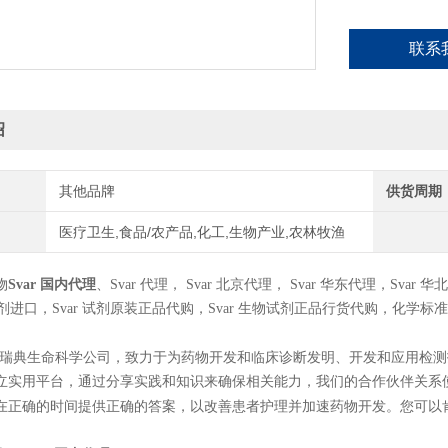
联系
绍
其他品牌
供货周期
医疗卫生,食品/农产品,化工,生物产业,农林牧渔
物
Svar
国内代理
、
Svar
代理，
Svar
北京代理，
Svar
华东代理，
Svar
华北
剂进口，
Svar
试剂原装正品代购，
Svar
生物试剂正品行货代购，化学标准
瑞典生命科学公司，致力于为药物开发和临床诊断发明、开发和应用
检测
立实用平台，通过分享
实践和知识来确保相关能力，我们的合作伙伴关系
在正确的时间提供正确的答案，以改善患者护理并加速药物开发。您可以