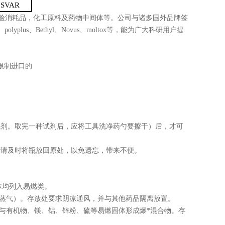
SVAR
验消耗品，化工原料及药物中间体等。公司与诸多国外品牌签
、
polyplus
、
Bethyl
、
Novus
、
moltox
等，能为广大科研用户提
限制进口的
试剂。取完一种试剂后，应将工具洗净药勺要擦干）后，才可
后请及时将瓶放回原处，以免遗忘，带来不便。
体均列入易燃类。
括蒸气）。存放处要求阴凉通风，并与其他药品隔离放置。
与有机物、镁、铝、锌粉、硫等易燃固体形成爆
*
混合物。存