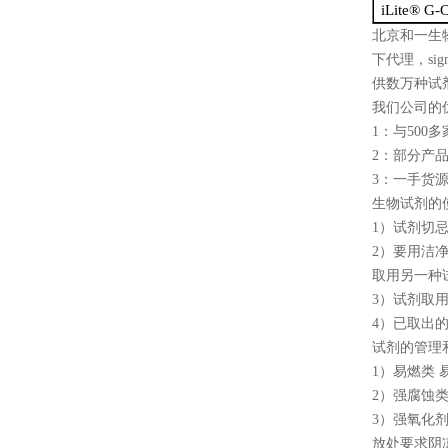
iLite® G-
北京和一生
下代理，
sig
供数万种试
我们公司的
1
：与
500
多
2
：部分产
3
：一手货
生物试剂的
1
）试剂切
2
）要用洁
取用另一种
3
）试剂取
4
）已取出
试剂的管理
1
）易燃类 
2
）强腐蚀类
3
）强氧化剂
放处要求阴