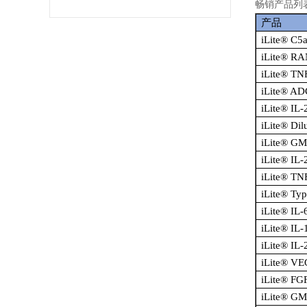
畅销产品列
产品
iLite® C5
iLite® R
iLite® TN
iLite® AD
iLite® IL-
iLite® Dil
iLite® G
iLite® IL-
iLite® TN
iLite® Typ
iLite® IL-
iLite® IL-
iLite® IL-
iLite® V
iLite® FG
iLite® G