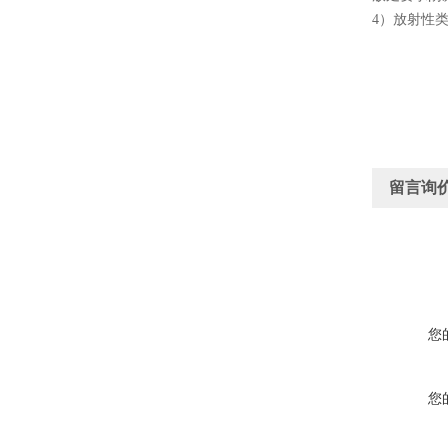
4
）放射性
留言询
您
您