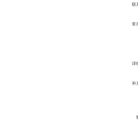
联
常
详
补