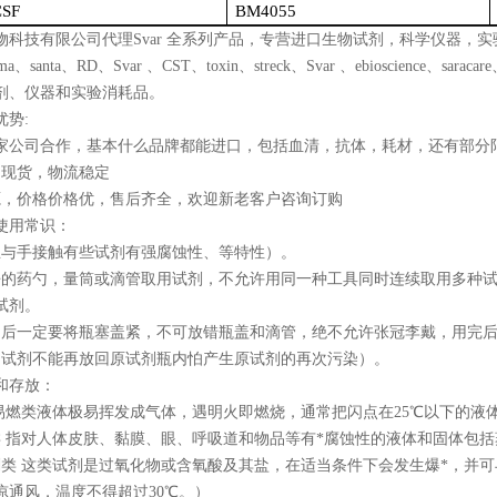
CSF
BM4055
物科技有限公司代理
Svar
全系列产品，专营进口生物试剂，科学仪器，实
ma
、
santa
、
RD
、
Svar
、
CST
、
toxin
、
streck
、
Svar
、
ebioscience
、
saracare
剂、仪器和实验消耗品。
优势
:
家公司合作，基本什么品牌都能进口，包括血清，抗体，耗材，还有部分
品现货，物流稳定
源，价格价格优，售后齐全，欢迎新老客户咨询订购
使用常识：
忌与手接触有些试剂有强腐蚀性、等特性）。
净的药勺，量筒或滴管取用试剂，不允许用同一种工具同时连续取用多种
试剂。
用后一定要将瓶塞盖紧，不可放错瓶盖和滴管，绝不允许张冠李戴，用完
的试剂不能再放回原试剂瓶内怕产生原试剂的再次污染）。
和存放：
易燃类液体极易挥发成气体，遇明火即燃烧，通常把闪点在
25
℃以下的液
 指对人体皮肤、黏膜、眼、呼吸道和物品等有*腐蚀性的液体和固体包
类 这类试剂是过氧化物或含氧酸及其盐，在适当条件下会发生爆
*
，并可
凉通风，温度不得超过
30
℃。）