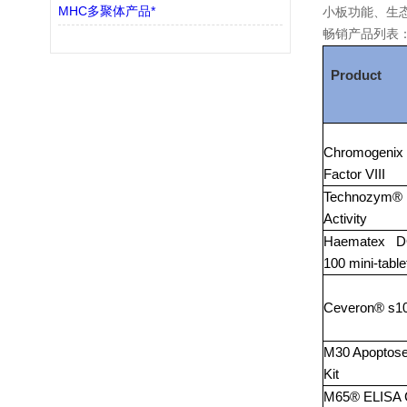
MHC多聚体产品*
小板功能、生
畅销产品列表
Product
Chromogenix
Factor VIII
Technozym®
Activity
Haematex D
100 mini-table
Ceveron® s1
M30 Apopto
Kit
M65® ELISA 