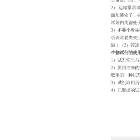
等蛋白产品，
2
） 运输常温
面加装盒子，
试剂四周都处
3
）不要小看生
否则容易失去
温；（
3
）碎冰
生物试剂的使
1
）试剂切忌与
2
）要用洁净的
取用另一种试
3
）试剂取用后
4
）已取出的试