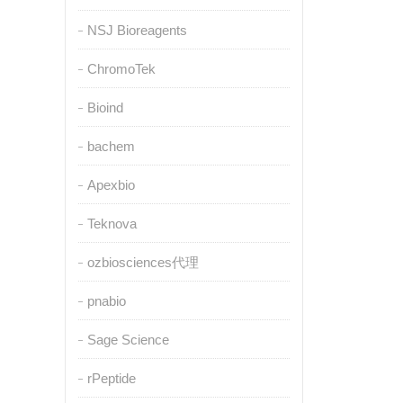
NSJ Bioreagents
ChromoTek
Bioind
bachem
Apexbio
Teknova
ozbiosciences代理
pnabio
Sage Science
rPeptide