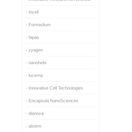
Incell
Formedium
fapas
zyagen
nanohelix
lucerna
Innovative Cell Technologies
Encapsula NanoSciences
dianova
alstem