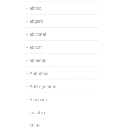
abitec
abgent
abclonal
abbott
abberior
AbboMax
A-M systems
Biocheck
cusabio
MCE