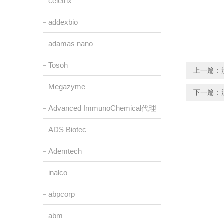
celetrix
addexbio
adamas nano
Tosoh
上一篇：
Megazyme
下一篇：
Advanced ImmunoChemical代理
ADS Biotec
Ademtech
inalco
abpcorp
abm