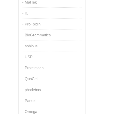
MatTek
ICl
ProFoldin
BioGrammatics
aobious
USP
Proteintech
QuaCell
phadebas
Parkell
Omega