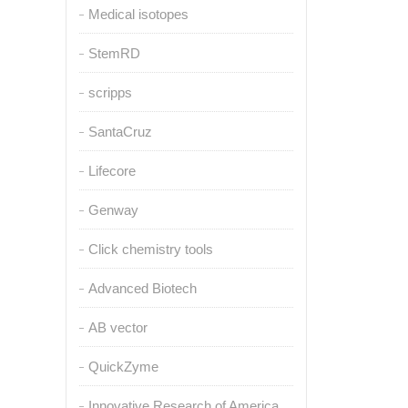
Medical isotopes
StemRD
scripps
SantaCruz
Lifecore
Genway
Click chemistry tools
Advanced Biotech
AB vector
QuickZyme
Innovative Research of America