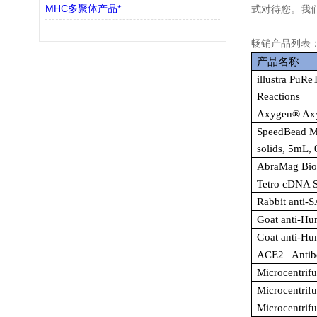
MHC多聚体产品*
式对待您。我
畅销产品列表
产品名称
illustra PuR
Reactions
Axygen® Ax
SpeedBead Ma
solids, 5mL,
AbraMag Bio
Tetro cDNA S
Rabbit anti-
Goat anti-Hu
Goat anti-Hu
ACE2 Antibo
Microcentrif
Microcentrif
Microcentrif