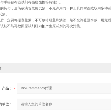
忌与手接触有些试剂有强腐蚀性等特性）。
净的药勺，量筒或滴管取用试剂，不允许用同一种工具同时连续取用多种
试剂。
用后一定要将瓶塞盖紧，不可放错瓶盖和滴管，绝不允许张冠李戴，用完
的试剂不能再放回原试剂瓶内怕产生原试剂的再次污染。
价
产品：
的单位：