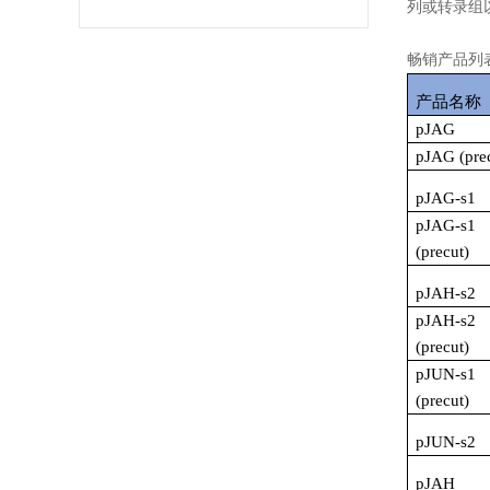
列或转录组
畅销产品列
产品名称
pJAG
pJAG (pre
pJAG-s1
pJAG-s1
(precut)
pJAH-s2
pJAH-s2
(precut)
pJUN-s1
(precut)
pJUN-s2
pJAH