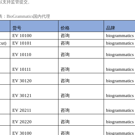
以支持监管提交。
表：
BioGrammatics
国内代理
货号
价格
品牌
EV 10100
咨询
biogrammatics
cut)
EV 10101
咨询
biogrammatics
EV 10110
咨询
biogrammatics
EV 10111
咨询
biogrammatics
EV 30120
咨询
biogrammatics
EV 30121
咨询
biogrammatics
EV 20211
咨询
biogrammatics
EV 20220
咨询
biogrammatics
EV 30100
咨询
biogrammatics