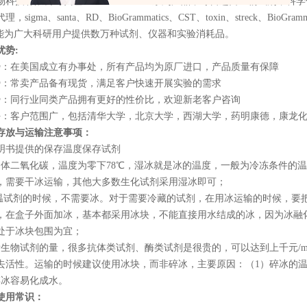
物科技有限公司代理
BioGrammatics
全系列产品，专营进口生物试剂，科学
代理，
sigma
、
santa
、
RD
、
BioGrammatics
、
CST
、
toxin
、
streck
、
BioGramm
能为广大科研用户提供数万种试剂、仪器和实验消耗品。
优势
:
势：在美国成立有办事处，所有产品均为原厂进口，产品质量有保障
势：常卖产品备有现货，满足客户快速开展实验的需求
势：同行业同类产品拥有更好的性价比，欢迎新老客户咨询
好：客户范围广，包括清华大学，北京大学，西湖大学，药明康德，康龙
存放与运输注意事项：
明书提供的保存温度保存试剂
固体二氧化碳，温度为零下
78℃
，湿冰就是冰的温度，一般为冷冻条件的温
，需要干冰运输，其他大多数生化试剂采用湿冰即可；
常温试剂的时候，不需要冰。对于需要冷藏的试剂，在用冰运输的时候，要
，在盒子外面加冰，基本都采用冰块，不能直接用水结成的冰，因为冰融
处于冰块包围为宜；
看生物试剂的量，很多抗体类试剂、酶类试剂是很贵的，可以达到上千元
/
去活性。运输的时候建议使用冰块，而非碎冰，主要原因：（
1
）碎冰的
碎冰容易化成水。
使用常识：