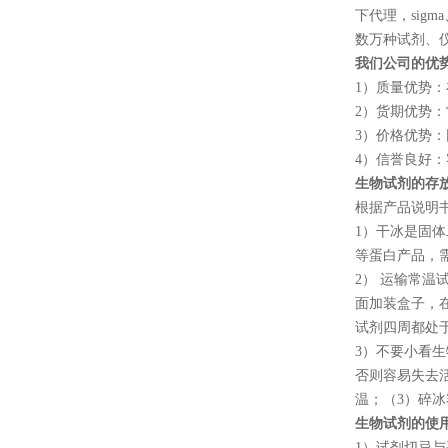
下代理，
sigma
数万种试剂、
我们公司的优
1
）质量优势：
2
）货期优势：
3
）价格优势：
4
）信誉良好：
生物试剂的存
根据产品说明
1
）干冰是固体
等蛋白产品，
2
） 运输常温
面加装盒子，
试剂四周都处
3
）不要小看生
否则容易失去
温；（
3
）碎冰
生物试剂的使
1
）试剂切忌与