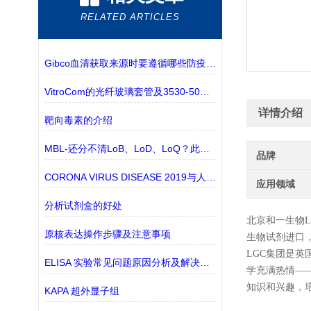
RELATED ARTICLES
Gibco血清获取来源时要遵循哪些防疫规定？
VitroCom的光纤玻璃套管及3530-50有现货的介绍
详情介绍
靶向毒素的介绍
MBL-还分不清LoB、LoD、LoQ？此篇文章为你解答
品牌
CORONA VIRUS DISEASE 2019与人类将长期共存吗？
应用领域
分析试剂盒的好处
北京和一生物
原核表达操作步骤及注意事项
生物试剂进口
LGC集团
是英
ELISA 实验常见问题原因分析及解决办法
学充满热情—
知识和兴趣，
KAPA 超外显子组