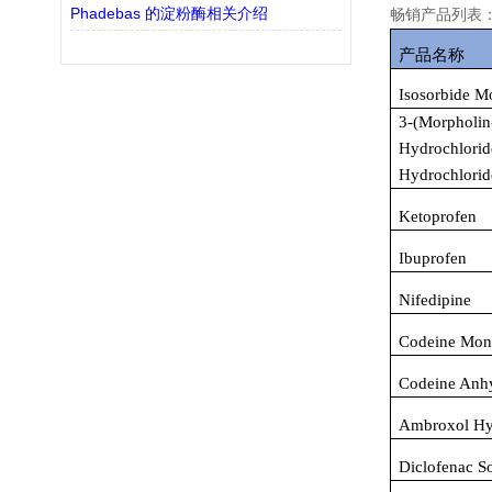
Phadebas 的淀粉酶相关介绍
畅销产品列表
产品名称
Isosorbide M
3-(Morpholin
Hydrochlori
Hydrochlorid
Ketoprofen
Ibuprofen
Nifedipine
Codeine Mon
Codeine Anh
Ambroxol Hy
Diclofenac S