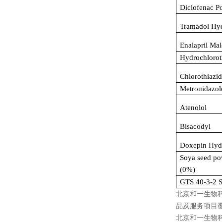
Diclofenac P
Tramadol Hyd
Enalapril Mal
Hydrochlorot
Chlorothiazi
Metronidazol
Atenolol
Bisacodyl
Doxepin Hyd
Soya seed po
(0%)
GTS 40-3-2 
北京和一生物
品及服务项目
北京和一生物