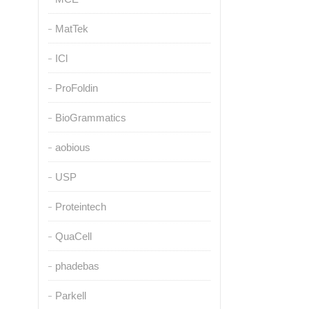
MatTek
ICl
ProFoldin
BioGrammatics
aobious
USP
Proteintech
QuaCell
phadebas
Parkell