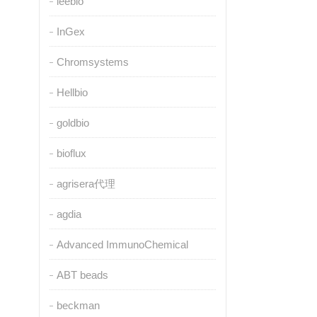
leebio
InGex
Chromsystems
Hellbio
goldbio
bioflux
agrisera代理
agdia
Advanced ImmunoChemical
ABT beads
beckman