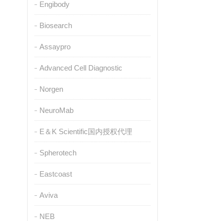
Engibody
Biosearch
Assaypro
Advanced Cell Diagnostic
Norgen
NeuroMab
E＆K Scientific国内授权代理
Spherotech
Eastcoast
Aviva
NEB