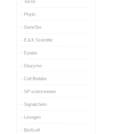
Tocris
Phyto
GeneTex
E＆K Scientific
Eylabs
Diazyme
Cell Biolabs
SP scienceware
Signalchem
Lexogen
BioXcell