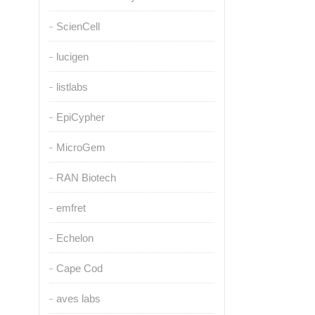
ScienCell
lucigen
listlabs
EpiCypher
MicroGem
RAN Biotech
emfret
Echelon
Cape Cod
aves labs