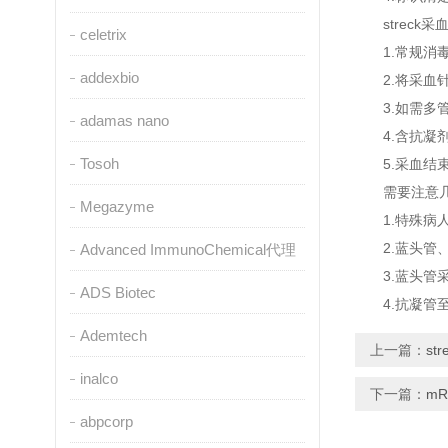
streck采
celetrix
1.常规消毒
addexbio
2.将采血针另
3.如需多管
adamas nano
4.含抗凝剂
Tosoh
5.采血结束
需要注意几
Megazyme
1.特殊病人
2.蓝头管、
Advanced ImmunoChemical代理
3.蓝头管采
ADS Biotec
4.抗凝管至
Ademtech
上一篇：
s
inalco
下一篇：
m
abpcorp