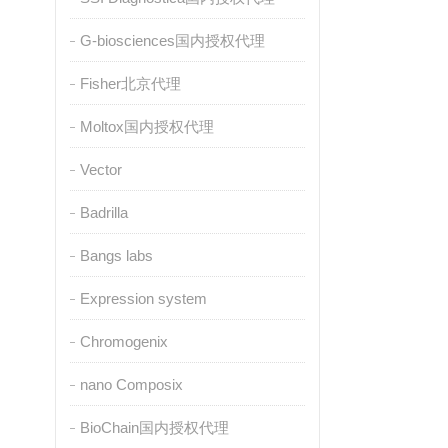
G-biosciences国内授权代理
Fisher北京代理
Moltox国内授权代理
Vector
Badrilla
Bangs labs
Expression system
Chromogenix
nano Composix
BioChain国内授权代理