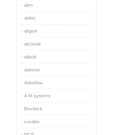
abm
abitec
abgent
abclonal
abbott
abberior
AbboMax
A-M systems
Biocheck
cusabio
MCE