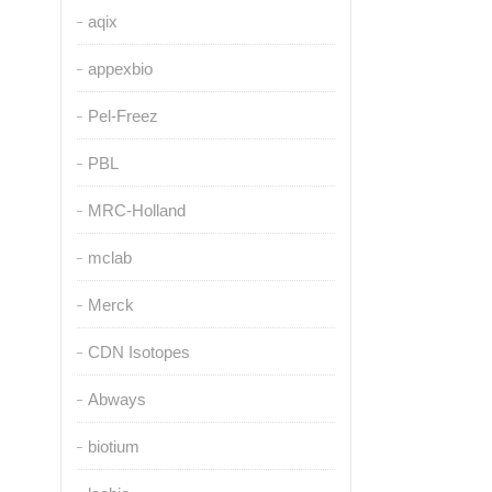
aqix
appexbio
Pel-Freez
PBL
MRC-Holland
mclab
Merck
CDN Isotopes
Abways
biotium