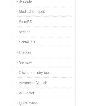
rPeptide
Medical isotopes
StemRD
scripps
SantaCruz
Lifecore
Genway
Click chemistry tools
Advanced Biotech
AB vector
QuickZyme