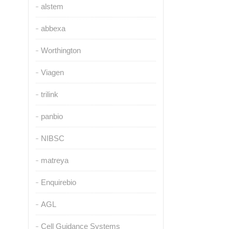
alstem
abbexa
Worthington
Viagen
trilink
panbio
NIBSC
matreya
Enquirebio
AGL
Cell Guidance Systems