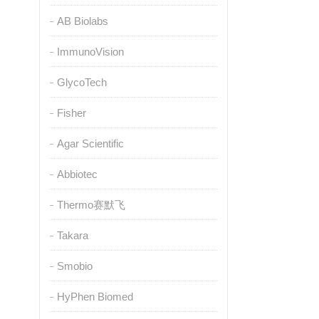
AB Biolabs
ImmunoVision
GlycoTech
Fisher
Agar Scientific
Abbiotec
Thermo赛默飞
Takara
Smobio
HyPhen Biomed