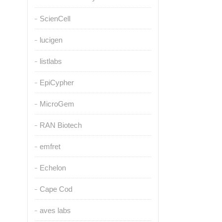
ScienCell
lucigen
listlabs
EpiCypher
MicroGem
RAN Biotech
emfret
Echelon
Cape Cod
aves labs