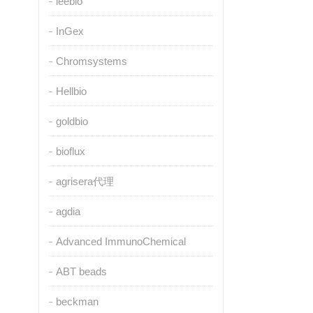
leebio
InGex
Chromsystems
Hellbio
goldbio
bioflux
agrisera代理
agdia
Advanced ImmunoChemical
ABT beads
beckman