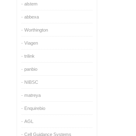
alstem
abbexa
Worthington
Viagen
trilink
panbio
NIBSC
matreya
Enquirebio
AGL
Cell Guidance Systems