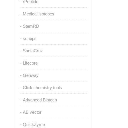
rPeptide
Medical isotopes
StemRD
scripps
SantaCruz
Lifecore
Genway
Click chemistry tools
Advanced Biotech
AB vector
QuickZyme