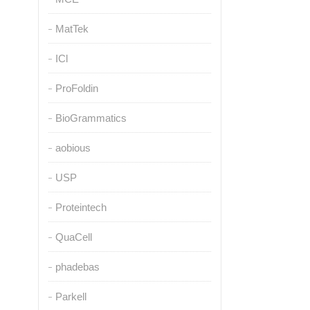
MatTek
ICl
ProFoldin
BioGrammatics
aobious
USP
Proteintech
QuaCell
phadebas
Parkell