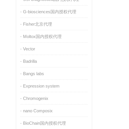
G-biosciences国内授权代理
Fisher北京代理
Moltox国内授权代理
Vector
Badrilla
Bangs labs
Expression system
Chromogenix
nano Composix
BioChain国内授权代理