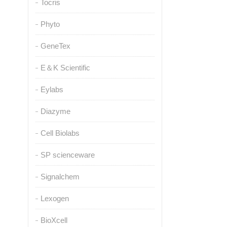
Tocris
Phyto
GeneTex
E＆K Scientific
Eylabs
Diazyme
Cell Biolabs
SP scienceware
Signalchem
Lexogen
BioXcell