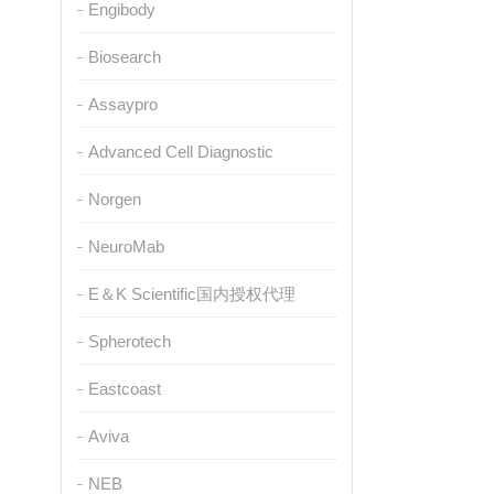
Engibody
Biosearch
Assaypro
Advanced Cell Diagnostic
Norgen
NeuroMab
E＆K Scientific国内授权代理
Spherotech
Eastcoast
Aviva
NEB