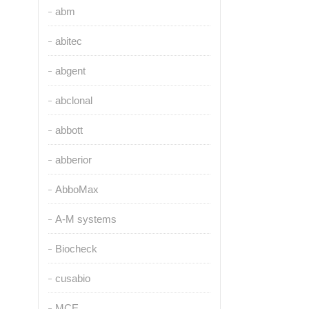
abm
abitec
abgent
abclonal
abbott
abberior
AbboMax
A-M systems
Biocheck
cusabio
MCE