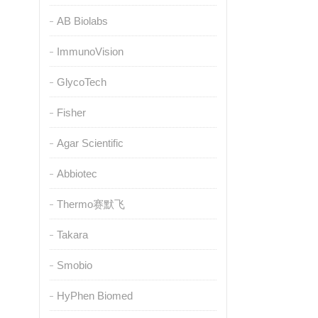
AB Biolabs
ImmunoVision
GlycoTech
Fisher
Agar Scientific
Abbiotec
Thermo赛默飞
Takara
Smobio
HyPhen Biomed