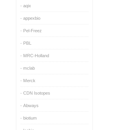
aqix
appexbio
Pel-Freez
PBL
MRC-Holland
mclab
Merck
CDN Isotopes
Abways
biotium