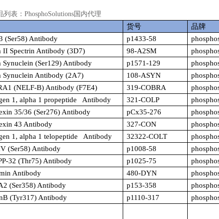
品列表：
PhosphoSolutions
国内代理
货号
品牌
3 (Ser58) Antibody
p1433-58
phosphos
 II Spectrin Antibody (3D7)
98-A2SM
phosphos
 Synuclein (Ser129) Antibody
p1571-129
phosphos
a Synuclein Antibody (2A7)
108-ASYN
phosphos
A1 (NELF-B) Antibody (F7E4)
319-COBRA
phosphos
gen 1, alpha 1 propeptide Antibody
321-COLP
phosphos
exin 35/36 (Ser276) Antibody
pCx35-276
phosphos
exin 43 Antibody
327-CON
phosphos
gen 1, alpha 1 telopeptide Antibody
32322-COLT
phosphos
V (Ser58) Antibody
p1008-58
phosphos
P-32 (Thr75) Antibody
p1025-75
phosphos
min Antibody
480-DYN
phosphos
A2 (Ser358) Antibody
p153-358
phosphos
inB (Tyr317) Antibody
p1110-317
phosphos