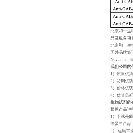
Anti-GAB
Anti-GAB
Anti-GAB
Anti-GAB
北京和一生
品及服务项
北京和一生
国外品牌签
Novus
、
mol
我们公司的
1
）质量优
2
）货期优
3
）价格优
4
）信誉良
生物试剂的
根据产品说
1
）干冰是
等蛋白产品
2
） 运输