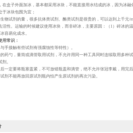
，在盒子外面加冰，基本都采用冰块，不能直接用水结成的冰，因为冰融
处于冰块包围为宜；
看生物试剂的量，很多抗体类试剂、酶类试剂是很贵的，可以达到上千元
/
去活性。运输的时候建议使用冰块，而非碎冰，主要原因：（
1
）碎冰的
碎冰容易化成水。
使用常识：
忌与手接触有些试剂有强腐蚀性等特性）。
净的药勺，量筒或滴管取用试剂，不允许用同一种工具同时连续取用多种
试剂。
用后一定要将瓶塞盖紧，不可放错瓶盖和滴管，绝不允许张冠李戴，用完
的试剂不能再放回原试剂瓶内怕产生原试剂的再次污染。
价