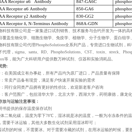
AA Receptor
α
6 Antibody
847-GA6C
phosphos
AA Receptor
α
6 Antibody
850-GA6
phosphos
AA Receptor
γ
2 Antibody
830-GG2
phosphos
AA Receptor
δ
, N-Terminus Antibody
868A-GDN
phosphos
物科技有限公司是一家集进口试剂销售、技术服务与合约开发为一体的高
目覆盖生物化学、细胞生物学、免疫学、植物学、分子生物学、蛋白组学
物科技有限公司代理
PhosphoSolutions
全系列产品，专营进口生物试剂，科
下代理，
sigma
、
santa
、
RD
、
PhosphoSolutions
、
CST
、
toxin
、
streck
、
Phos
tox
等，能为广大科研用户提供数万种试剂、仪器和实验消耗品。
优势
:
势：在美国成立有办事处，所有产品均为原厂进口，产品质量有保障
势：常卖产品备有现货，满足客户快速开展实验的需求
势：同行业同类产品拥有更好的性价比，欢迎新老客户咨询
好：客户范围广，包括清华大学，北京大学，西湖大学，药明康德，康龙
存放与运输注意事项：
明书提供的保存温度保存试剂
固体二氧化碳，温度为零下
78℃
，湿冰就是冰的温度，一般为冷冻条件的温
，需要干冰运输，其他大多数生化试剂采用湿冰即可；
常温试剂的时候，不需要冰。对于需要冷藏的试剂，在用冰运输的时候，要