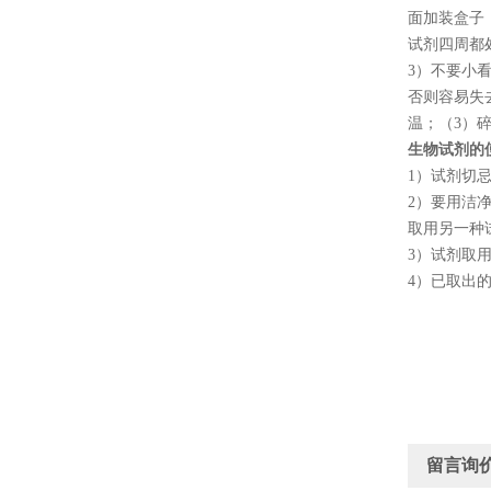
面加装盒子
试剂四周都
3
）不要小
否则容易失
温；（
3
）
生物试剂的
1
）试剂切
2
）要用洁
取用另一种
3
）试剂取
4
）已取出
留言询