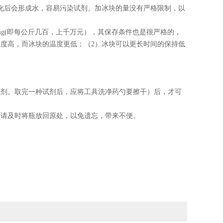
化后会形成水，容易污染试剂。加冰块的量没有严格限制，以
mg(
即每公斤几百，上千万元），其保存条件也是很严格的，
温度高，而冰块的温度更低；（
2
）冰块可以更长时间的保持低
试剂。取完一种试剂后，应将工具洗净药勺要擦干）后，才可
后请及时将瓶放回原处，以免遗忘，带来不便。