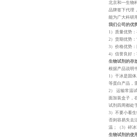
北京和一生物
品牌签下代理
能为广大科研
我们公司的优
1
）质量优势：
2
）货期优势：
3
）价格优势：
4
）信誉良好：
生物试剂的存
根据产品说明
1
）干冰是固体
等蛋白产品，
2
） 运输常温
面加装盒子，
试剂四周都处
3
）不要小看生
否则容易失去
温；（
3
）碎冰
生物试剂的使