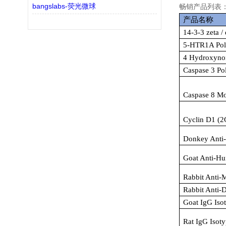
bangslabs-荧光微球
畅销产品列表
产品名称
14-3-3 zeta /
5-HTR1A Pol
4 Hydroxynon
Caspase 3 Po
Caspase 8 Mo
Cyclin D1 (2
Donkey Anti-
Goat Anti-H
Rabbit Anti-
Rabbit Anti-
Goat IgG Iso
Rat IgG Isoty