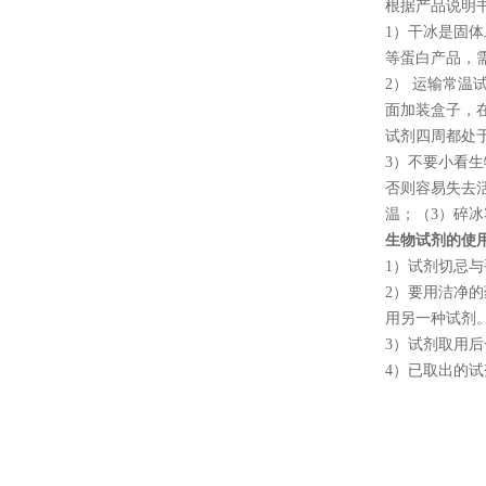
根据产品说明
1
）干冰是固体
等蛋白产品，
2
） 运输常温
面加装盒子，
试剂四周都处
3
）不要小看生
否则容易失去
温；（
3
）碎冰
生物试剂的使
1
）试剂切忌与
2
）要用洁净的
用另一种试剂
3
）试剂取用后
4
）已取出的试