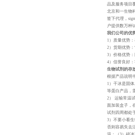
品及服务项目
北京和一生物
签下代理，
sig
户提供数万种
我们公司的优
1
）质量优势：
2
）货期优势：
3
）价格优势：
4
）信誉良好：
生物试剂的存
根据产品说明
1
）干冰是固体
等蛋白产品，
2
） 运输常温
面加装盒子，
试剂四周都处
3
）不要小看生
否则容易失去
温；（
3
）碎冰