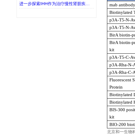
进一步探索IHH作为治疗慢性肾脏疾病(CKD)的潜在靶点
mab antibody
Biotinylated 
p3A-T5-N-Av
p3A-T5-N-Av
BirA biotin-p
BirA biotin-p
kit
p3A-T5-C-Av
p3A-Rha-N-A
p3A-Rha-C-A
Fluorescent S
Protein
Biotinylated 
Biotinylated 
BIS-300 posit
kit
BIO-200 bioti
北京和一生物