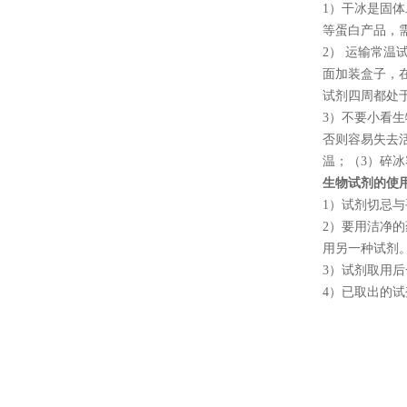
1
）干冰是固体
等蛋白产品，
2
） 运输常温
面加装盒子，
试剂四周都处
3
）不要小看生
否则容易失去
温；（
3
）碎冰
生物试剂的使
1
）试剂切忌与
2
）要用洁净的
用另一种试剂
3
）试剂取用后
4
）已取出的试