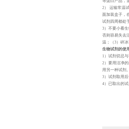
等蛋白产品，
2
） 运输常温
面加装盒子，
试剂四周都处
3
）不要小看生
否则容易失去
温；（
3
）碎冰
生物试剂的使
1
）试剂切忌与
2
）要用洁净的
用另一种试剂
3
）试剂取用后
4
）已取出的试