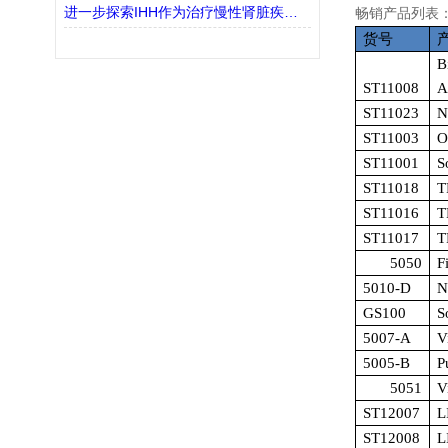
进一步探索IHH作为治疗慢性肾脏疾病(CKD)的潜在靶点
畅销产品列表
货号
B
ST11008
A
ST11023
N
ST11003
O
ST11001
S
ST11018
T
ST11016
T
ST11017
T
5050
F
5010-D
N
GS100
S
5007-A
V
5005-B
P
5051
V
ST12007
L
ST12008
L