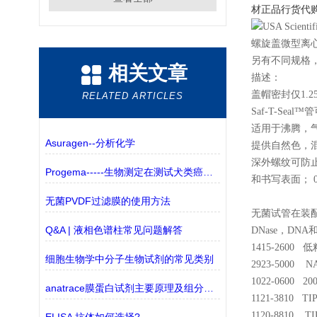
材正品行货代
螺旋盖微型离心管，
另有不同规格
相关文章
描述：
盖帽密封仅1.2
RELATED ARTICLES
Saf-T-Seal
适用于沸腾，气
Asuragen--分析化学
提供自然色，
深外螺纹可防止
Progema-----生物测定在测试犬类癌症新疗法中的作用
和书写表面； 0
无菌PVDF过滤膜的使用方法
无菌试管在装配
Q&A | 液相色谱柱常见问题解答
DNase，DN
1415-2600 
细胞生物学中分子生物试剂的常见类别
2923-5000 N
1022-0600 2
anatrace膜蛋白试剂主要原理及组分解析
1121-3810 TIP
1120-8810 TIP