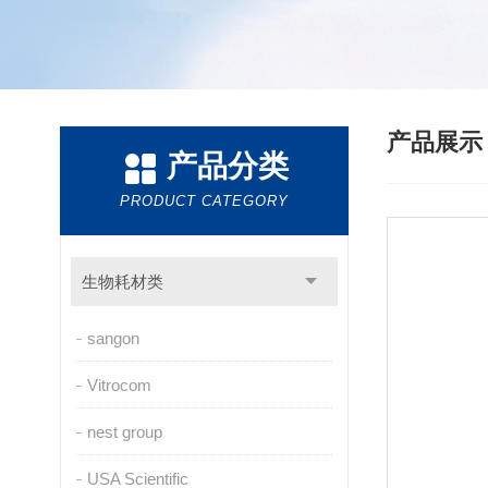
产品展
产品分类
PRODUCT CATEGORY
生物耗材类
sangon
Vitrocom
nest group
USA Scientific