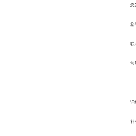
您
您
联
常
详
补