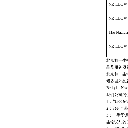
NR-LBD
™
NR-LBD
™
The Nuclea
NR-LBD
™
北京和一生
品及服务项
北京和一生物
诸多国外品牌签下代
Bethyl
我们公司的
1：与50
2：部分产
3：一手货
生物试剂的