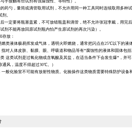
忌与手接触有些试剂有强腐蚀性、等特性）。
净的药勺，量筒或滴管取用试剂，不允许用同一种工具同时连续取用多种
试剂。
用后一定要将瓶塞盖紧，不可放错瓶盖和滴管，绝不允许张冠李戴，用完
的试剂不能再放回原试剂瓶内怕产生原试剂的再次污染）。
和存放：
 易燃类液体极易挥发成气体，遇明火即燃烧，通常把闪点在25℃以下的液
类 指对人体皮肤、黏膜、眼、呼吸道和物品等有*腐蚀性的液体和固体包
剂类 这类试剂是过氧化物或含氧酸及其盐，在适当条件下会发生爆*，并
凉通风，温度不得超过30℃。）
类 一般化验室不可能有放射性物质。化验操作这类物质需要特殊防护设备
价