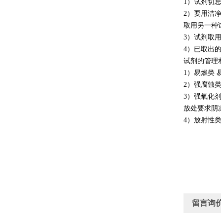
1）试剂切
2）要用洁
取用另一种
3）试剂取
4）已取出
试剂的管理
1）易燃类
2）强腐蚀
3）强氧化
放处要求阴
4）放射性
留言询