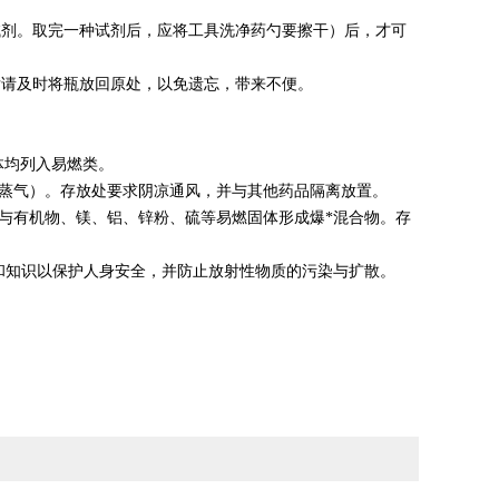
试剂。取完一种试剂后，应将工具洗净药勺要擦干）后，才可
后请及时将瓶放回原处，以免遗忘，带来不便。
体均列入易燃类。
括蒸气）。存放处要求阴凉通风，并与其他药品隔离放置。
可与有机物、镁、铝、锌粉、硫等易燃固体形成爆*混合物。存
和知识以保护人身安全，并防止放射性物质的污染与扩散。