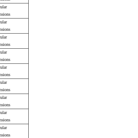
ular
nsions
ular
nsions
ular
nsions
ular
nsions
ular
nsions
ular
nsions
ular
nsions
ular
nsions
ular
nsions