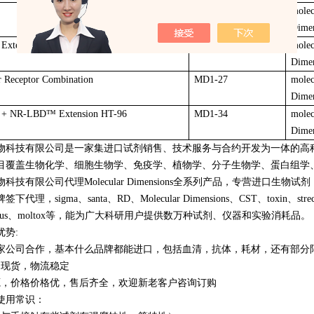
MD1-24
molec
Dime
Extension
MD1-26
molec
Dime
r Receptor Combination
MD1-27
molec
Dime
+ NR-LBD
™
Extension HT-96
MD1-34
molec
Dime
物科技有限公司是一家集进口试剂销售、技术服务与合约开发为一体的高
目覆盖生物化学、细胞生物学、免疫学、植物学、分子生物学、蛋白组学
科技有限公司代理Molecular Dimensions全系列产品，专营进
理，sigma、santa、RD、Molecular Dimensions、CST、toxin、streck、Mol
、Novus、moltox等，能为广大科研用户提供数万种试剂、仪器和实验消耗品。
优势:
0多家公司合作，基本什么品牌都能进口，包括血清，抗体，耗材，还有部分
品现货，物流稳定
源，价格价格优，售后齐全，欢迎新老客户咨询订购
使用常识：