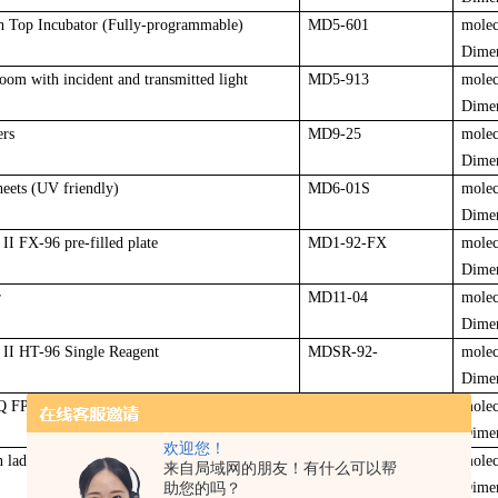
h Top Incubator (Fully-programmable)
MD5-601
molec
Dime
oom with incident and transmitted light
MD5-913
molec
Dime
ers
MD9-25
molec
Dime
eets (UV friendly)
MD6-01S
molec
Dime
I FX-96 pre-filled plate
MD1-92-FX
molec
Dime
r
MD11-04
molec
Dime
II HT-96 Single Reagent
MDSR-92-
molec
Dime
Q FPLC Columns, 1ml/5ml/10ml/20ml
FLIQ Columns
molec
Dime
欢迎您！
n ladders
PAL-EPL-500/2500
molec
来自局域网的朋友！有什么可以帮
助您的吗？
Dime