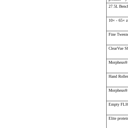
27.5L Benc
10× - 65× z
Fine Tweez
ClearVue Sh
Morpheus® I
Hand Rolle
Morpheus® 
Empty FLI
Elite protei