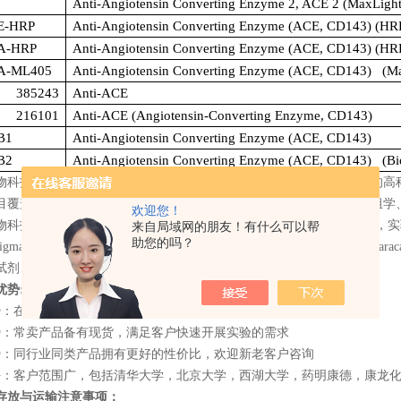
Anti-Angiotensin Converting Enzyme 2, ACE 2 (MaxLigh
E-HRP
Anti-Angiotensin Converting Enzyme (ACE, CD143) (HR
A-HRP
Anti-Angiotensin Converting Enzyme (ACE, CD143) (HR
A-ML405
Anti-Angiotensin Converting Enzyme (ACE, CD143) (Ma
385243
Anti-ACE
216101
Anti-ACE (Angiotensin-Converting Enzyme, CD143)
B1
Anti-Angiotensin Converting Enzyme (ACE, CD143)
B2
Anti-Angiotensin Converting Enzyme (ACE, CD143) (Bio
物科技有限公司是一家集进口试剂销售、技术服务与合约开发为一体的高
目覆盖生物化学、细胞生物学、免疫学、植物学、分子生物学、蛋白组学
欢迎您！
物科技有限公司代理
Usbio
全系列产品，专营进口生物试剂，科学仪器，实
来自局域网的朋友！有什么可以帮
助您的吗？
sigma
、
santa
、
RD
、
Usbio
、
CST
、
toxin
、
streck
、
Usbio
、
ebioscience
、
sarac
试剂、仪器和实验消耗品。
优势
:
势：在美国成立有办事处，所有产品均为原厂进口，产品质量有保障
势：常卖产品备有现货，满足客户快速开展实验的需求
势：同行业同类产品拥有更好的性价比，欢迎新老客户咨询
好：客户范围广，包括清华大学，北京大学，西湖大学，药明康德，康龙
存放与运输注意事项：