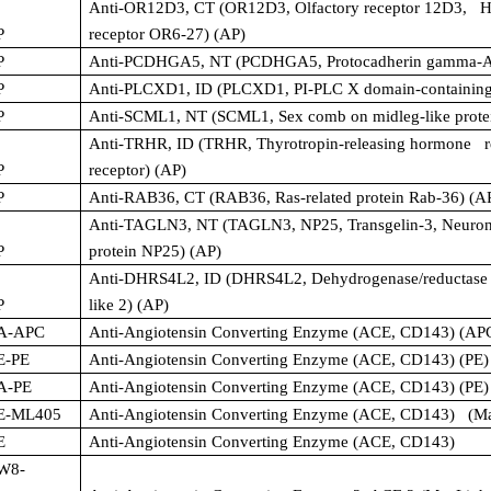
Anti-OR12D3, CT (OR12D3, Olfactory receptor 12D3, H
P
receptor OR6-27) (AP)
P
Anti-PCDHGA5, NT (PCDHGA5, Protocadherin gamma-A
P
Anti-PLCXD1, ID (PLCXD1, PI-PLC X domain-containing
P
Anti-SCML1, NT (SCML1, Sex comb on midleg-like prote
Anti-TRHR, ID (TRHR, Thyrotropin-releasing hormone re
P
receptor) (AP)
P
Anti-RAB36, CT (RAB36, Ras-related protein Rab-36) (A
Anti-TAGLN3, NT (TAGLN3, NP25, Transgelin-3, Neurona
P
protein NP25) (AP)
Anti-DHRS4L2, ID (DHRS4L2, Dehydrogenase/reductase
P
like 2) (AP)
A-APC
Anti-Angiotensin Converting Enzyme (ACE, CD143) (AP
E-PE
Anti-Angiotensin Converting Enzyme (ACE, CD143) (PE)
A-PE
Anti-Angiotensin Converting Enzyme (ACE, CD143) (PE)
E-ML405
Anti-Angiotensin Converting Enzyme (ACE, CD143) (Ma
E
Anti-Angiotensin Converting Enzyme (ACE, CD143)
W8-