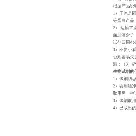
根据产品说
1
）干冰是
等蛋白产品
2
） 运输
面加装盒子
试剂四周都
3
）不要小
否则容易失
温；（
3
）
生物试剂的
1
）试剂切
2
）要用洁
取用另一种
3
）试剂取
4
）已取出