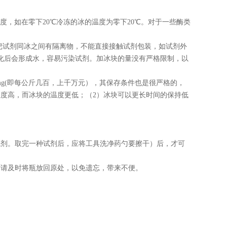
度，如在零下
20℃
冷冻的冰的温度为零下
20℃
。对于一些酶类
把试剂同冰之间有隔离物，不能直接接触试剂包装，如试剂外
化后会形成水，容易污染试剂。加冰块的量没有严格限制，以
mg(
即每公斤几百，上千万元），其保存条件也是很严格的，
温度高，而冰块的温度更低；（
2
）冰块可以更长时间的保持低
试剂。取完一种试剂后，应将工具洗净药勺要擦干）后，才可
后请及时将瓶放回原处，以免遗忘，带来不便。