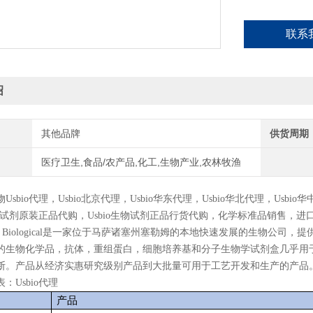
联系
绍
其他品牌
供货周期
医疗卫生,食品/农产品,化工,生物产业,农林牧渔
物
Usbio
代理，
Usbio
北京代理，
Usbio
华东代理，
Usbio
华北代理，
Usbio
华
试剂原装正品代购，
Usbio
生物试剂正品行货代购，化学标准品销售，进
States Biological是一家位于马萨诸塞州塞勒姆的本地快速发展的生物公
的生物化学品，抗体，重组蛋白，细胞培养基和分子生物学试剂盒几乎用
断。产品从经济实惠研究级别产品到大批量可用于工艺开发和生产的产品
表：
Usbio
代理
产品