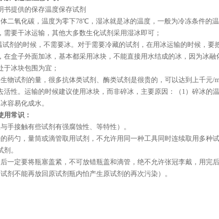
明书提供的保存温度保存试剂
固体二氧化碳，温度为零下
78℃
，湿冰就是冰的温度，一般为冷冻条件的温
，需要干冰运输，其他大多数生化试剂采用湿冰即可；
常温试剂的时候，不需要冰。对于需要冷藏的试剂，在用冰运输的时候，要
，在盒子外面加冰，基本都采用冰块，不能直接用水结成的冰，因为冰融
处于冰块包围为宜；
看生物试剂的量，很多抗体类试剂、酶类试剂是很贵的，可以达到上千元
/
去活性。运输的时候建议使用冰块，而非碎冰，主要原因：（
1
）碎冰的
碎冰容易化成水。
使用常识：
忌与手接触有些试剂有强腐蚀性、等特性）。
净的药勺，量筒或滴管取用试剂，不允许用同一种工具同时连续取用多种
试剂。
用后一定要将瓶塞盖紧，不可放错瓶盖和滴管，绝不允许张冠李戴，用完
的试剂不能再放回原试剂瓶内怕产生原试剂的再次污染）。