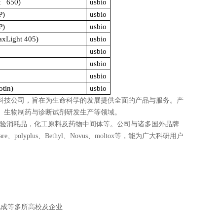
t 650)
usbio
P)
usbio
P)
usbio
xLight 405)
usbio
usbio
usbio
usbio
tin)
usbio
科技公司，旨在为生命科学的发展提供全面的产品与服务。产
、生物制药与诊断试剂研发生产等领域。
验消耗品，化工原料及药物中间体等。公司与诸多国外品牌
are
、
polyplus
、
Bethyl
、
Novus
、
moltox
等，能为广大科研用户
化成等多所高校及企业