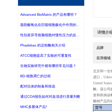
Advanced BioMatrix 的产品有哪些？
脂肪酸氧化在巨噬细胞极化中作用的探究
详情介
性别差异导致脑细胞对慢性压力的反应不同
Phadebas 的淀粉酶相关介绍
品牌
ATCC细胞提高了实验的可重复性
应用领域
生物实验研究中都有哪些常见问题？
北京和一生
BD-细胞凋亡的过程
进口，
Usbio
United 
配对抗体的制备和筛选
酶。该公司
发和疾病诊
通过COA报告如何对血清进行质量判断
畅销产品列
MHC多聚体产品*
货号