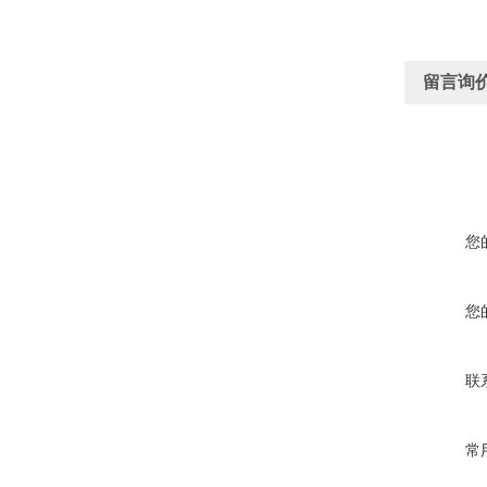
留言询
您
您
联
常