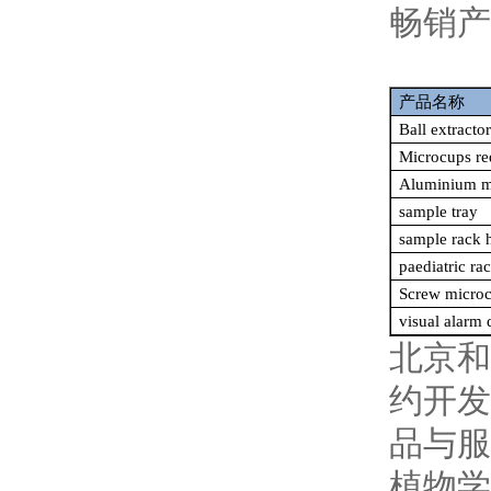
畅销产
产品名称
Ball extractor
Microcups re
Aluminium mi
sample tray
sample rack 
paediatric ra
Screw microc
visual alarm 
北京和
约开发
品与服
植物学