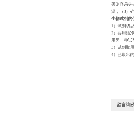
否则容易失
温；（
3
）
生物试剂的
1
）试剂切
2
）要用洁
用另一种试
3
）试剂取
4
）已取出
留言询