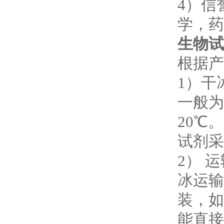
4
）信
学，药
生物试
根据产
1
）干
一般为
20℃
。
试剂采
2
） 
冰运输
装，如
能直接