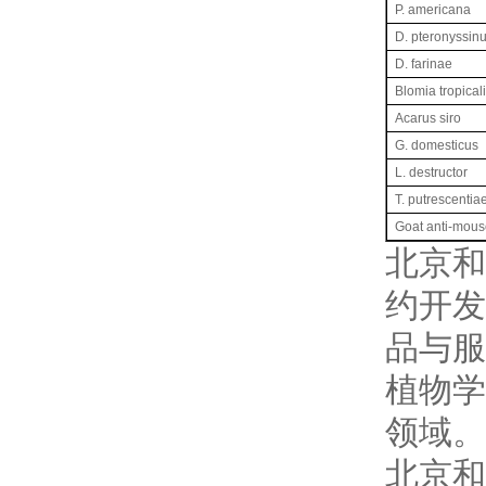
P. americana
D. pteronyssin
D. farinae
Blomia tropical
Acarus siro
G. domesticus
L. destructor
T. putrescentia
Goat anti-mous
北京和
约开发
品与服
植物学
领域。
北京和