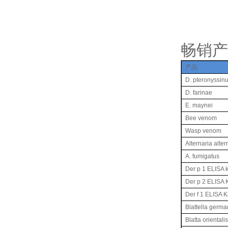
畅销产
产品
D. pteronyssin
D. farinae
E. maynei
Bee venom
Wasp venom
Alternaria alter
A. fumigatus
Der p 1 ELISA k
Der p 2 ELISA K
Der f 1 ELISA Ki
Blattella germa
Blatta orientalis