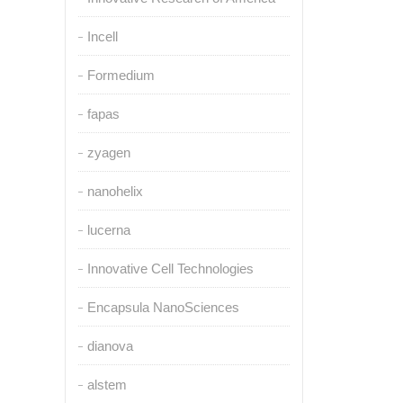
Incell
Formedium
fapas
zyagen
nanohelix
lucerna
Innovative Cell Technologies
Encapsula NanoSciences
dianova
alstem