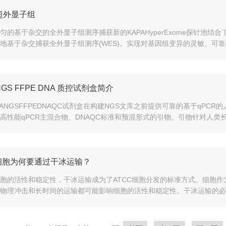
 超外显子组
均匀的基于杂交的全外显子组测序捕获新的KAPAHyperExome探针
地基于杂交捕获全外显子组测序(WES)。实现对基因组变异的灵敏、可靠
 NGS FFPE DNA 质控试剂盒简介
PANGSFFPEDNAQC试剂盒在构建NGS文库之前提供可靠的基于qPC
高性能qPCR主混合物、DNAQC标准和预混形式的引物。引物针对人类长散在
C细胞为何要通过干冰运输？
胞的活性和稳定性，干冰运输成为了ATCC细胞分发的标准方式。细胞
物理冲击和长时间的运输都可能影响细胞的活性和稳定性。干冰运输的必要性