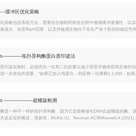
-----缓冲区优化策略
化策略包括系统方法，需要在生物制药制造过程中微调缓冲液属性，以实
液成分、浓度和pH范围，以支持敏感生物分子在生产各个阶段的稳定性和
iralis————拓扑异构酶蛋白质印迹法
质印迹实验时，必须优化一抗和二抗的量以减少背景并确保获得足够的信
进一步优化的需要。*如果已加入纯蛋白，则应将一抗稀释1:1,000；如果加
ralis ——————超螺旋检测
转酶是一种不一样的拓扑异构酶，因为它是能够催化DNA负超螺旋的酶。该
该反应的概述，请参阅：McKie,SJ、Neuman,KC和Maxwell,A.(2021)。