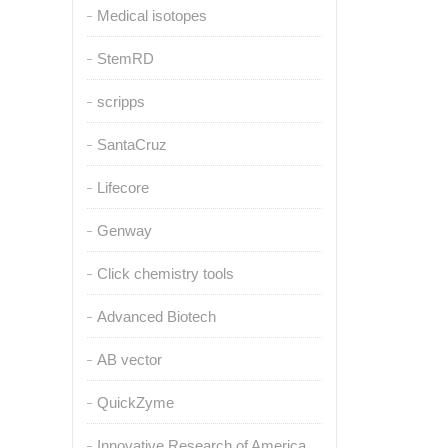
Medical isotopes
StemRD
scripps
SantaCruz
Lifecore
Genway
Click chemistry tools
Advanced Biotech
AB vector
QuickZyme
Innovative Research of America