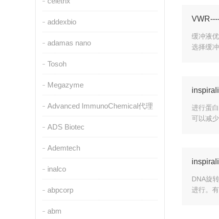
celetrix
VWR--
addexbio
缓冲液优
adamas nano
选择缓冲
Tosoh
Megazyme
insp
Advanced ImmunoChemical代理
进行蛋白
可以减少
ADS Biotec
Ademtech
inspi
inalco
DNA旋
abpcorp
进行。有关
abm