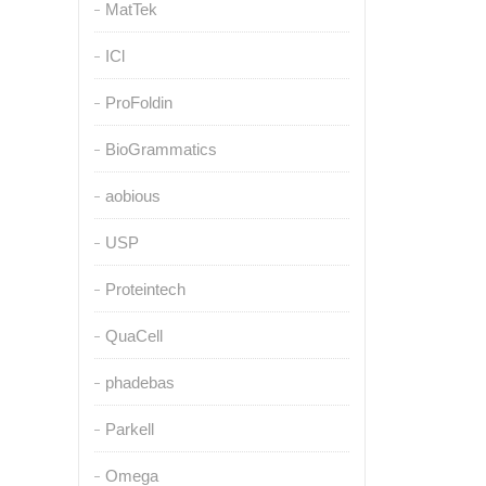
MatTek
ICl
ProFoldin
BioGrammatics
aobious
USP
Proteintech
QuaCell
phadebas
Parkell
Omega