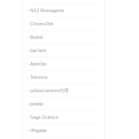
NSJ Bioreagents
ChromoTek
Bioind
bachem
Apexbio
Teknova
ozbiosciences代理
pnabio
Sage Science
rPeptide