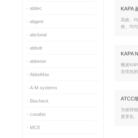
abitec
KAPA
‍高效、
abgent
效、均匀
abclonal
abbott
KAPA
abberior
概述KA
含优化的
AbboMax
A-M systems
ATC
Biocheck
为保持细
cusabio
度变化、
MCE