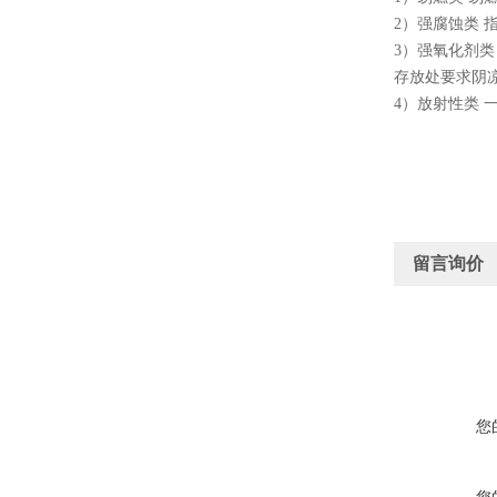
2）强腐蚀类
3）强氧化剂
存放处要求阴凉
4）放射性类
留言询价
您