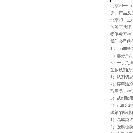
北京和一生
务。产品及
北京和一生
牌签下代理，si
提供数万种
我们公司的
1：与50
2：部分产
3：一手货
生物试剂的
1）试剂切
2）要用洁
取用另一种
3）试剂取
4）已取出
试剂的管理
1）易燃类
2）强腐蚀