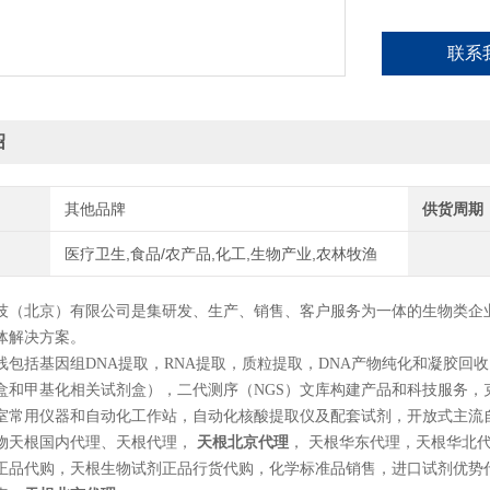
联系
绍
其他品牌
供货周期
医疗卫生,食品/农产品,化工,生物产业,农林牧渔
技（北京）有限公司是集研发、生产、销售、客户服务为一体的生物类企
体解决方案。
包括基因组DNA提取，RNA提取，质粒提取，DNA产物纯化和凝胶回收，PC
盒和甲基化相关试剂盒），二代测序（NGS）文库构建产品和科技服务，
室常用仪器和自动化工作站，自动化核酸提取仪及配套试剂，开放式主流
物天根国内代理、天根代理，
天根北京代理
， 天根华东代理，天根华北
正品代购，天根生物试剂正品行货代购，化学标准品销售，进口试剂优势