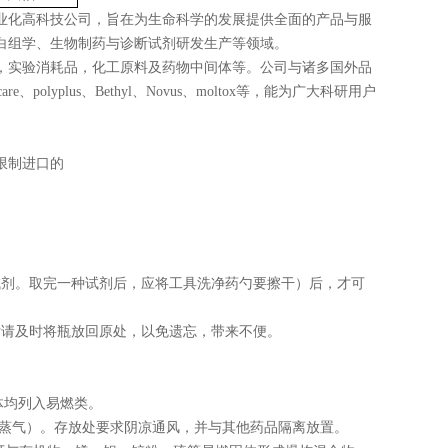
业化高科技公司，旨在为生命科学的发展提供全面的产品与服
白组学、生物制药与诊断试剂研发生产等领域。
，实验消耗品，化工原料及药物中间体等。公司与诸多国外品
acare、polyplus、Bethyl、Novus、moltox等，能为广大科研用户
限制进口的
试剂。取完一种试剂后，应将工具洗净药勺要擦干）后，才可
后请及时将瓶放回原处，以免遗忘，带来不便。
体均列入易燃类。
括蒸气）。存放处要求阴凉通风，并与其他药品隔离放置。