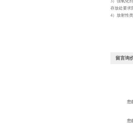
3）强氧化
存放处要求
4）放射性
留言询
您
您