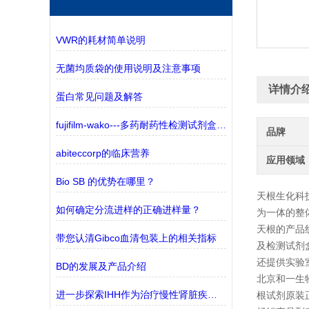
VWR的耗材简单说明
无菌均质袋的使用说明及注意事项
详情介
蛋白常见问题及解答
fujifilm-wako---多药耐药性检测试剂盒——监测三种ABC转运蛋白
品牌
abiteccorp的临床营养
应用领域
Bio SB 的优势在哪里？
天根生化科
如何确定分流进样的正确进样量？
为一体的整
天根的产品线
带您认清Gibco血清包装上的相关指标
及检测试剂
还提供实验
BD的发展及产品介绍
北京和一生
进一步探索IHH作为治疗慢性肾脏疾病(CKD)的潜在靶点
根试剂原装