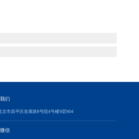
我们
北京市昌平区发展路8号院4号楼9层904
微信