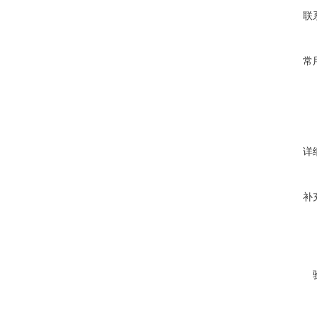
联
常
详
补