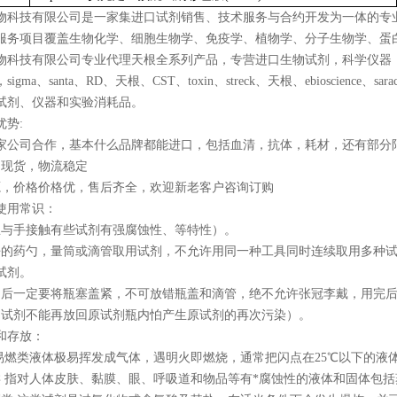
物科技有限公司是一家集进口试剂销售、技术服务与合约开发为一体的专
服务项目覆盖生物化学、细胞生物学、免疫学、植物学、分子生物学、蛋
物科技有限公司专业代理天根全系列产品，专营进口生物试剂，科学仪器
gma、santa、RD、天根、CST、toxin、streck、天根、ebioscience、sar
试剂、仪器和实验消耗品。
优势:
0多家公司合作，基本什么品牌都能进口，包括血清，抗体，耗材，还有部分
品现货，物流稳定
源，价格价格优，售后齐全，欢迎新老客户咨询订购
使用常识：
忌与手接触有些试剂有强腐蚀性、等特性）。
净的药勺，量筒或滴管取用试剂，不允许用同一种工具同时连续取用多种
试剂。
用后一定要将瓶塞盖紧，不可放错瓶盖和滴管，绝不允许张冠李戴，用完
的试剂不能再放回原试剂瓶内怕产生原试剂的再次污染）。
和存放：
 易燃类液体极易挥发成气体，遇明火即燃烧，通常把闪点在25℃以下的液
类 指对人体皮肤、黏膜、眼、呼吸道和物品等有*腐蚀性的液体和固体包