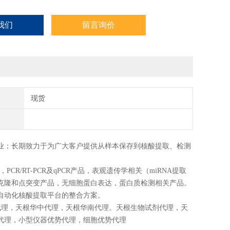
我们
留言询价
现货
业
；长期致力于为广大客户提供从样本保存到核酸提取、检测
R/RT-PCR及qPCR产品，表观遗传学相关（miRNA提取
克隆和点突变产品，无细胞蛋白表达，蛋白质检测相关产品。
自动化核酸提取平台的整合方案。
代理，天根华中代理，天根华南代理。天根生物试剂代理，天
代理，小型仪器优势代理，细胞优势代理