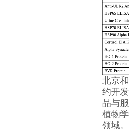
Anti-ULK2 An
HSP65 ELISA 
Urine Creatini
HSP70 ELISA K
HSP90 Alpha 
Cortisol EIA K
Alpha Synuclei
HO-1 Protein
HO-2 Protein
BVR Protein
北京和
约开发
品与服
植物学
领域。