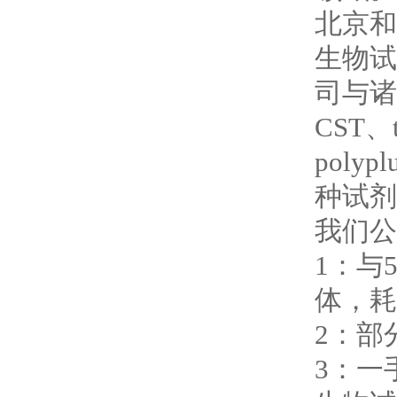
北京和
生物试
司与诸多
CST、t
poly
种试剂
我们公
1：与
体，耗
2：部
3：一