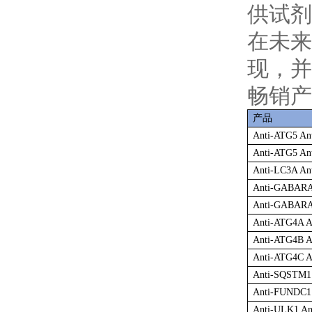
供试剂
在未来
现，并
畅销产
产品
Anti-ATG5 An
Anti-ATG5 An
Anti-LC3A An
Anti-GABARA
Anti-GABARA
Anti-ATG4A A
Anti-ATG4B A
Anti-ATG4C A
Anti-SQSTM1 
Anti-FUNDC1 
Anti-ULK1 An