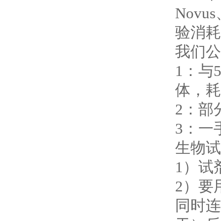
Novus
验消耗
我们公
1
：与
体，耗
2
：部
3
：一
生物试
1
）试
2
）要
同时连