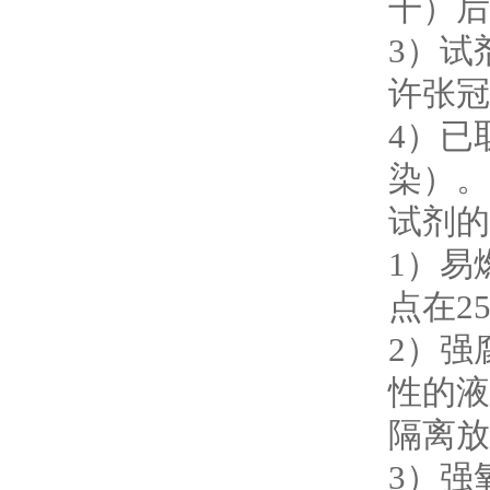
干）后
3
）试
许张冠
4
）已
染）。
试剂的
1
）易
点在
2
2
）强
性的液
隔离放
3
）强