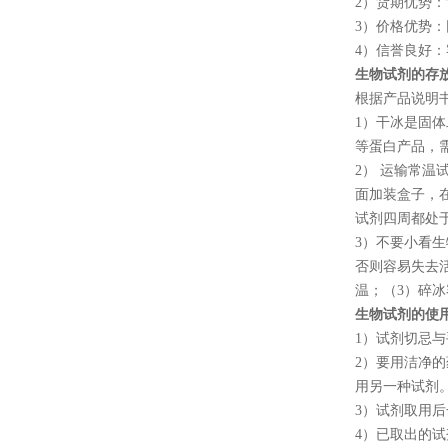
2
）货期优势：
3
）价格优势：
4
）信誉良好：
生物试剂的存
根据产品说明
1
）干冰是固体
等蛋白产品，
2
） 运输常温
面加装盒子，
试剂四周都处
3
）不要小看生
否则容易失去
温；（
3
）碎冰
生物试剂的使
1
）试剂切忌与
2
）要用洁净的
用另一种试剂
3
）试剂取用后
4
）已取出的试