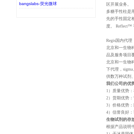
bangslabs-荧光微球
区开展业务。
多糖手性柱是用
先的手性固定
度。 Refle
Regis
国内代理
北京和一生物
品及服务项目
北京和一生物
下代理，
sigma
供数万种试剂
我们公司的优
1
）质量优势：
2
）货期优势：
3
）价格优势：
4
）信誉良好：
生物试剂的存
根据产品说明
1
）干冰是固体