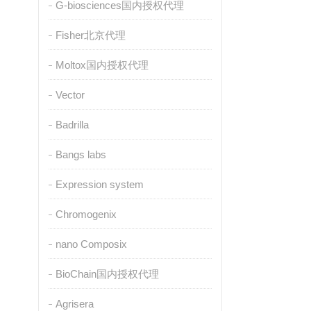
G-biosciences国内授权代理
Fisher北京代理
Moltox国内授权代理
Vector
Badrilla
Bangs labs
Expression system
Chromogenix
nano Composix
BioChain国内授权代理
Agrisera