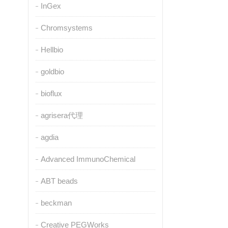
InGex
Chromsystems
Hellbio
goldbio
bioflux
agrisera代理
agdia
Advanced ImmunoChemical
ABT beads
beckman
Creative PEGWorks