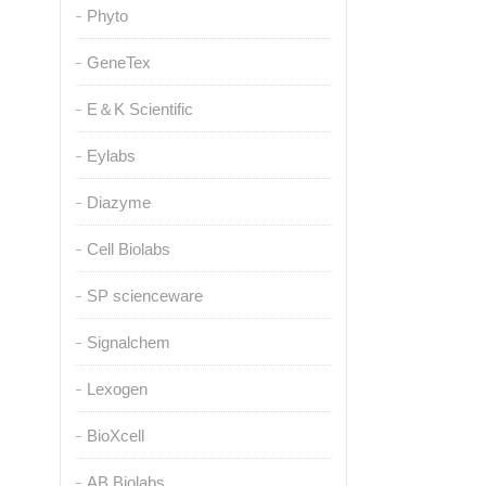
Phyto
GeneTex
E＆K Scientific
Eylabs
Diazyme
Cell Biolabs
SP scienceware
Signalchem
Lexogen
BioXcell
AB Biolabs