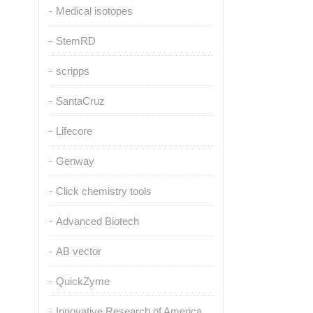
Medical isotopes
StemRD
scripps
SantaCruz
Lifecore
Genway
Click chemistry tools
Advanced Biotech
AB vector
QuickZyme
Innovative Research of America