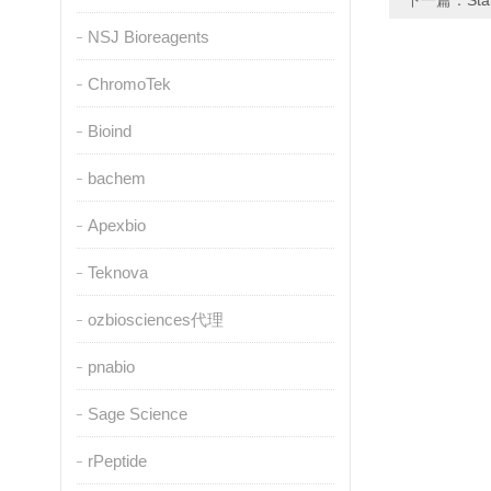
下一篇：
S
NSJ Bioreagents
ChromoTek
Bioind
bachem
Apexbio
Teknova
ozbiosciences代理
pnabio
Sage Science
rPeptide