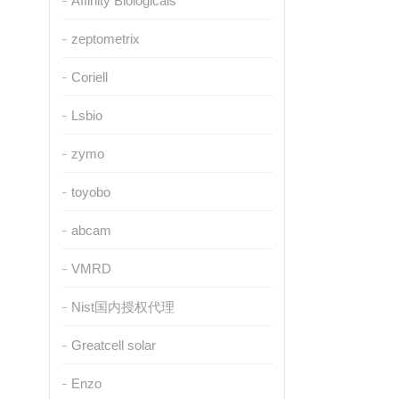
Affinity Biologicals
zeptometrix
Coriell
Lsbio
zymo
toyobo
abcam
VMRD
Nist国内授权代理
Greatcell solar
Enzo