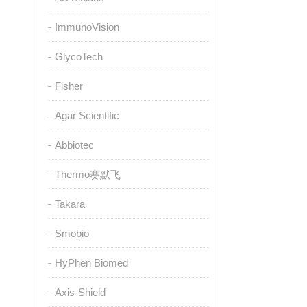
ImmunoVision
GlycoTech
Fisher
Agar Scientific
Abbiotec
Thermo赛默飞
Takara
Smobio
HyPhen Biomed
Axis-Shield