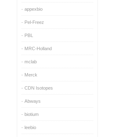
appexbio
Pel-Freez
PBL
MRC-Holland
mclab
Merck
CDN Isotopes
Abways
biotium
leebio