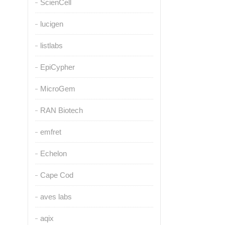
ScienCell
lucigen
listlabs
EpiCypher
MicroGem
RAN Biotech
emfret
Echelon
Cape Cod
aves labs
aqix