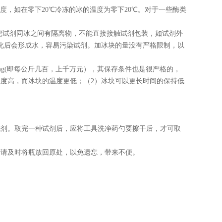
度，如在零下
20℃
冷冻的冰的温度为零下
20℃
。对于一些酶类
把试剂同冰之间有隔离物，不能直接接触试剂包装，如试剂外
化后会形成水，容易污染试剂。加冰块的量没有严格限制，以
mg(
即每公斤几百，上千万元），其保存条件也是很严格的，
温度高，而冰块的温度更低；（
2
）冰块可以更长时间的保持低
试剂。取完一种试剂后，应将工具洗净药勺要擦干后，才可取
后请及时将瓶放回原处，以免遗忘，带来不便。