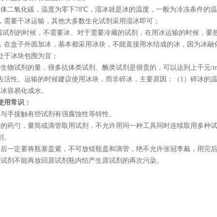
固体二氧化碳，温度为零下
78℃
，湿冰就是冰的温度，一般为冷冻条件的温
，需要干冰运输，其他大多数生化试剂采用湿冰即可；
常温试剂的时候，不需要冰。对于需要冷藏的试剂，在用冰运输的时候，要
，在盒子外面加冰，基本都采用冰块，不能直接用水结成的冰，因为冰融
处于冰块包围为宜；
看生物试剂的量，很多抗体类试剂、酶类试剂是很贵的，可以达到上千元
/
去活性。运输的时候建议使用冰块，而非碎冰，主要原因：（
1
）碎冰的
碎冰容易化成水。
使用常识：
忌与手接触有些试剂有强腐蚀性等特性。
净的药勺，量筒或滴管取用试剂，不允许用同一种工具同时连续取用多种
剂。
用后一定要将瓶塞盖紧，不可放错瓶盖和滴管，绝不允许张冠李戴，用完
的试剂不能再放回原试剂瓶内怕产生原试剂的再次污染。