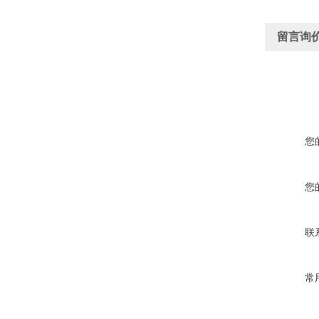
留言询
您
您
联
常