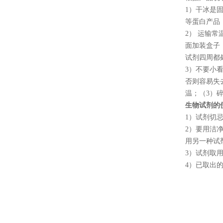
1
）干冰是
等蛋白产品
2
） 运输
面加装盒子
试剂四周都
3
）不要小
否则容易失
温；（
3
）
生物试剂的
1
）试剂切
2
）要用洁
用另一种试
3
）试剂取
4
）已取出