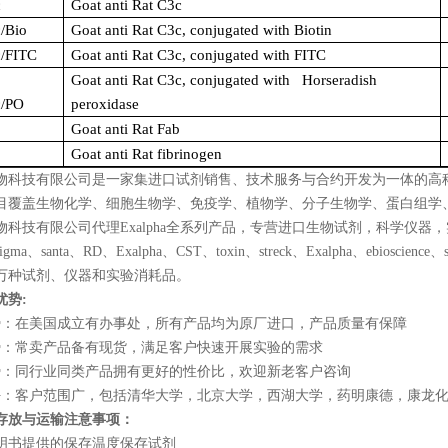
c
Goat anti Rat C3c
/Bio
Goat anti Rat C3c, conjugated with Biotin
/FITC
Goat anti Rat C3c, conjugated with FITC
Goat anti Rat C3c, conjugated with Horseradish
/PO
peroxidase
Goat anti Rat Fab
Goat anti Rat fibrinogen
物科技有限公司是一家集进口试剂销售、技术服务与合约开发为一体的高
目覆盖生物化学、细胞生物学、免疫学、植物学、分子生物学、蛋白组学
物科技有限公司代理
Exalpha
全系列产品，专营进口生物试剂，科学仪器，
sigma
、
santa
、
RD
、
Exalpha
、
CST
、
toxin
、
streck
、
Exalpha
、
ebioscience
、
万种试剂、仪器和实验消耗品。
优势
:
势：在美国成立有办事处，所有产品均为原厂进口，产品质量有保障
势：常卖产品备有现货，满足客户快速开展实验的需求
势：同行业同类产品拥有更好的性价比，欢迎新老客户咨询
好：客户范围广，包括清华大学，北京大学，西湖大学，药明康德，康龙
存放与运输注意事项：
明书提供的保存温度保存试剂