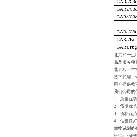
GARa/C3
GARa/C3c
GARa/C3c
GARa/C3c
GARa/Fab
GARa/Fbg
北京和一生
品及服务项
北京和一生
签下代理，
用户提供数
我们公司的
1
）质量优
2
）货期优
3
）价格优
4
）信誉良
生物试剂的
根据产品说