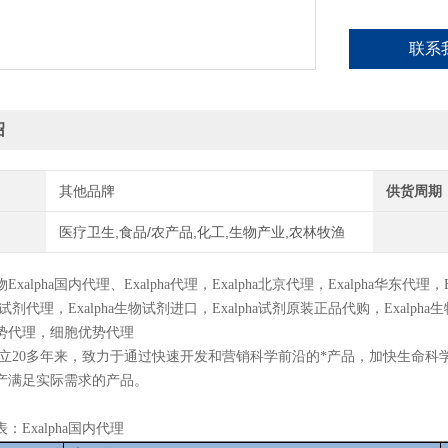
联系
绍
其他品牌
供货周期
医疗卫生,食品/农产品,化工,生物产业,农林牧渔
物
Exalpha
国内代理、
Exalpha
代理，
Exalpha
北京代理，
Exalpha
华东代理，
试剂代理，
Exalpha
生物试剂进口，
Exalpha
试剂原装正品代购，
Exalpha
生
势代理，细胞优势代理
a自成立20多年来，致力于通过快速开发和营销科学前沿的*产品，加快生命科
产满足实际需求的产品。
表：
Exalpha
国内代理