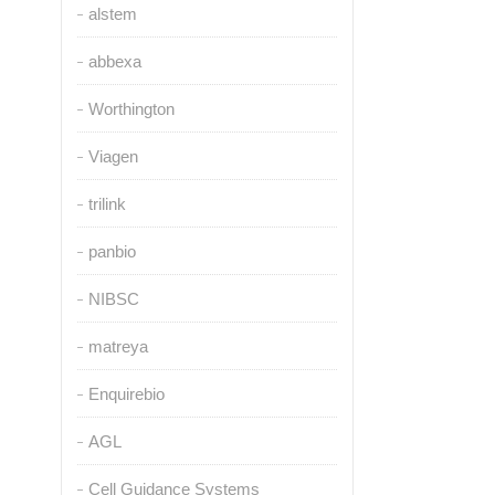
alstem
abbexa
Worthington
Viagen
trilink
panbio
NIBSC
matreya
Enquirebio
AGL
Cell Guidance Systems