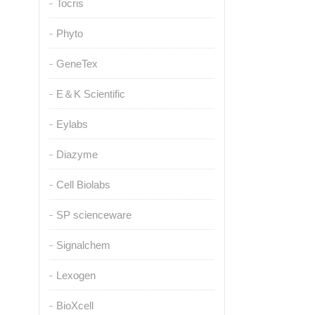
Tocris
Phyto
GeneTex
E＆K Scientific
Eylabs
Diazyme
Cell Biolabs
SP scienceware
Signalchem
Lexogen
BioXcell