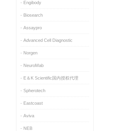
Engibody
Biosearch
Assaypro
Advanced Cell Diagnostic
Norgen
NeuroMab
E＆K Scientific国内授权代理
Spherotech
Eastcoast
Aviva
NEB