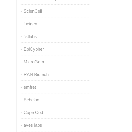
ScienCell
lucigen
listlabs
EpiCypher
MicroGem
RAN Biotech
emfret
Echelon
Cape Cod
aves labs