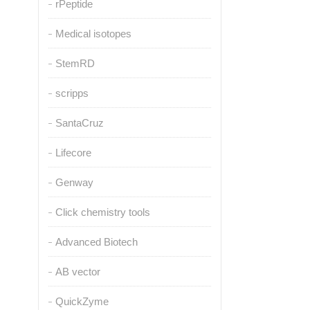
rPeptide
Medical isotopes
StemRD
scripps
SantaCruz
Lifecore
Genway
Click chemistry tools
Advanced Biotech
AB vector
QuickZyme