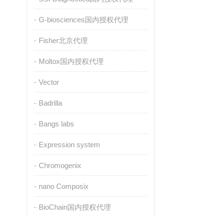
G-biosciences国内授权代理
Fisher北京代理
Moltox国内授权代理
Vector
Badrilla
Bangs labs
Expression system
Chromogenix
nano Composix
BioChain国内授权代理