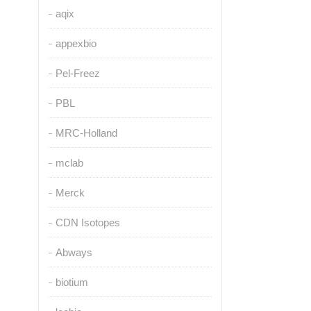
aqix
appexbio
Pel-Freez
PBL
MRC-Holland
mclab
Merck
CDN Isotopes
Abways
biotium