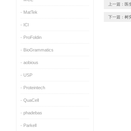
上一篇：
医
MatTek
下一篇：
树
ICl
ProFoldin
BioGrammatics
aobious
USP
Proteintech
QuaCell
phadebas
Parkell