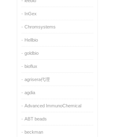
leebio
InGex
Chromsystems
Hellbio
goldbio
bioflux
agrisera代理
agdia
Advanced ImmunoChemical
ABT beads
beckman