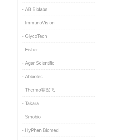
AB Biolabs
ImmunoVision
GlycoTech
Fisher
Agar Scientific
Abbiotec
Thermo赛默飞
Takara
Smobio
HyPhen Biomed