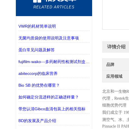
RELATED ARTICLES
VWR的耗材简单说明
无菌均质袋的使用说明及注意事项
详情介绍
蛋白常见问题及解答
fujifilm-wako---多药耐药性检测试剂盒——监测三种ABC转运蛋白
品牌
abiteccorp的临床营养
应用领域
Bio SB 的优势在哪里？
北京和一生物
R
如何确定分流进样的正确进样量？
代理，
Restek
生
细胞优势代理
带您认清Gibco血清包装上的相关指标
我们成立于 1
测空气、水、
BD的发展及产品介绍
Pinnacle II P