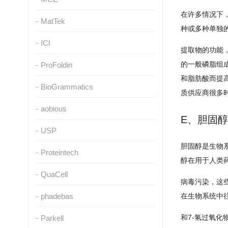
在许多情况下
MatTek
种或多种单独
ICl
提取物的功能，
的一般磷脂组
ProFoldin
和脂肪酸而提
BioGrammatics
质供应商很多
aobious
E、胆固醇
USP
胆固醇是生物
Proteintech
醇在用于人类
QuaCell
病毒污染，这
phadebas
在生物系统中
和7-氢过氧
Parkell