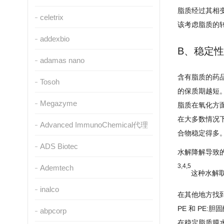
脂质经过其相
celetrix
该考虑脂质的
addexbio
B、稳定性
adamas nano
含有脂质的药
Tosoh
的保质期越短
Megazyme
脂质在氧化方
在大多数情况下
Advanced ImmunoChemical代理
合物稳定得多
ADS Biotec
水解降解导致
3,4,5
Ademtech
这种水解取
inalco
在其他地方找
PE 和 PE:
abpcorp
在稳定脂质膜