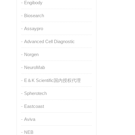
Engibody
Biosearch
Assaypro
Advanced Cell Diagnostic
Norgen
NeuroMab
E＆K Scientific国内授权代理
Spherotech
Eastcoast
Aviva
NEB