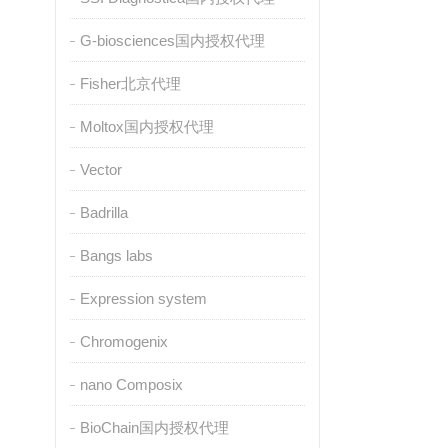
G-biosciences国内授权代理
Fisher北京代理
Moltox国内授权代理
Vector
Badrilla
Bangs labs
Expression system
Chromogenix
nano Composix
BioChain国内授权代理