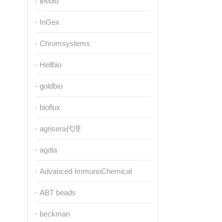
leebio
InGex
Chromsystems
Hellbio
goldbio
bioflux
agrisera代理
agdia
Advanced ImmunoChemical
ABT beads
beckman