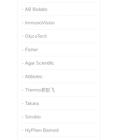
AB Biolabs
ImmunoVision
GlycoTech
Fisher
Agar Scientific
Abbiotec
Thermo赛默飞
Takara
Smobio
HyPhen Biomed