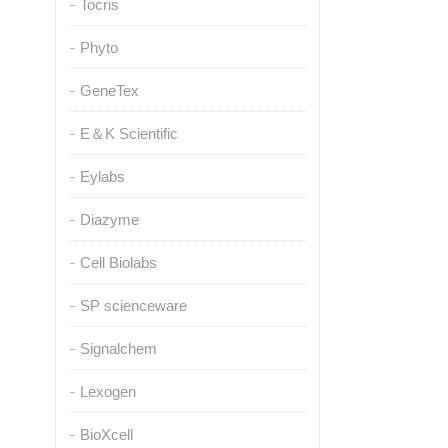
Tocris
Phyto
GeneTex
E＆K Scientific
Eylabs
Diazyme
Cell Biolabs
SP scienceware
Signalchem
Lexogen
BioXcell