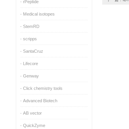
rPeptide
Medical isotopes
StemRD
scripps
SantaCruz
Lifecore
Genway
Click chemistry tools
Advanced Biotech
AB vector
QuickZyme