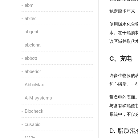
abm
稳定膜多年来
abitec
使用碳水化合
abgent
水。
在干脂质
该区域并取代
abclonal
C、充电
abbott
abberior
许多生物膜的
和心磷脂。
一
AbboMax
带负电的表面
A-M systems
与含有磷脂酰甘
Biocheck
系统中，不仅
cusabio
D. 脂质
MCE