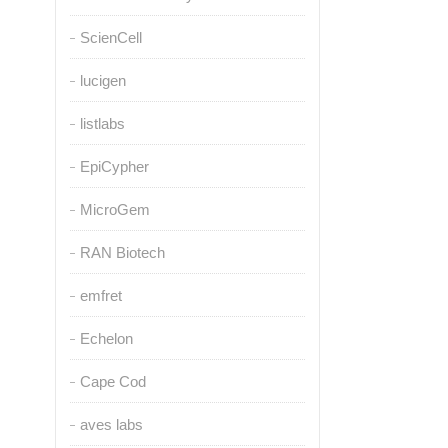
ScienCell
lucigen
listlabs
EpiCypher
MicroGem
RAN Biotech
emfret
Echelon
Cape Cod
aves labs