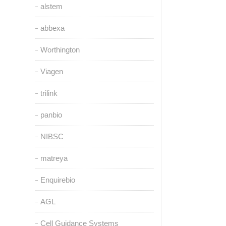
alstem
abbexa
Worthington
Viagen
trilink
panbio
NIBSC
matreya
Enquirebio
AGL
Cell Guidance Systems