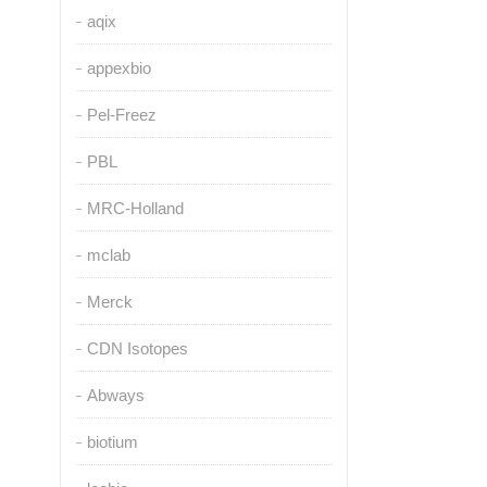
aqix
appexbio
Pel-Freez
PBL
MRC-Holland
mclab
Merck
CDN Isotopes
Abways
biotium