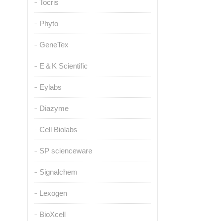
Tocris
Phyto
GeneTex
E＆K Scientific
Eylabs
Diazyme
Cell Biolabs
SP scienceware
Signalchem
Lexogen
BioXcell