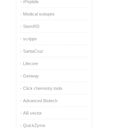
rPeptide
Medical isotopes
StemRD
scripps
SantaCruz
Lifecore
Genway
Click chemistry tools
Advanced Biotech
AB vector
QuickZyme