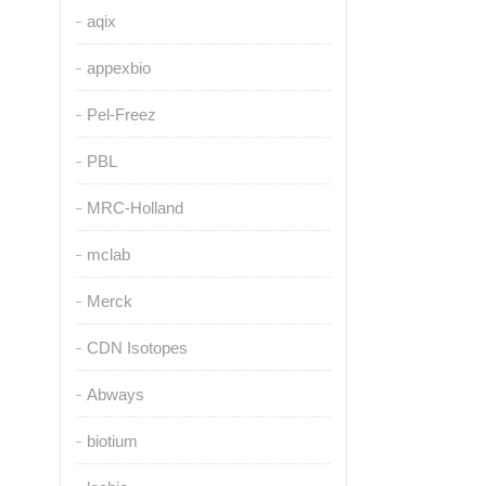
aqix
appexbio
Pel-Freez
PBL
MRC-Holland
mclab
Merck
CDN Isotopes
Abways
biotium