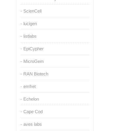
ScienCell
lucigen
listlabs
EpiCypher
MicroGem
RAN Biotech
emfret
Echelon
Cape Cod
aves labs