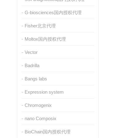
G-biosciences国内授权代理
Fisher北京代理
Moltox国内授权代理
Vector
Badrilla
Bangs labs
Expression system
Chromogenix
nano Composix
BioChain国内授权代理