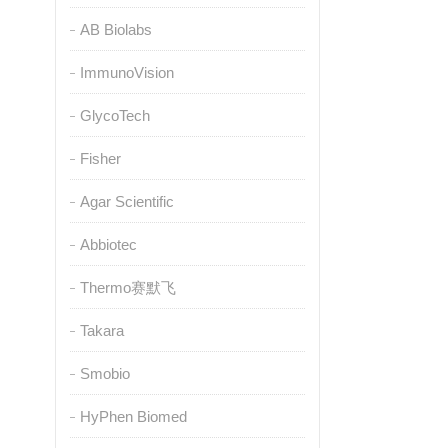
AB Biolabs
ImmunoVision
GlycoTech
Fisher
Agar Scientific
Abbiotec
Thermo赛默飞
Takara
Smobio
HyPhen Biomed