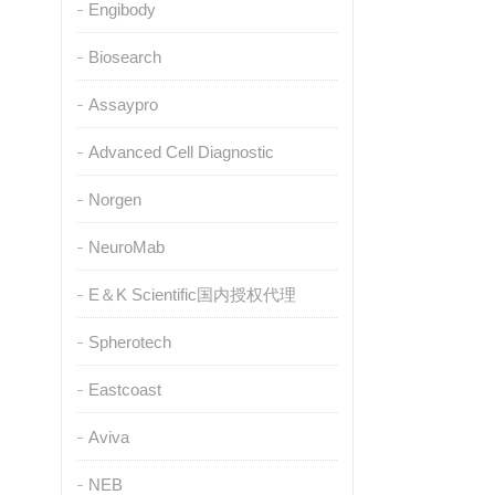
Engibody
Biosearch
Assaypro
Advanced Cell Diagnostic
Norgen
NeuroMab
E＆K Scientific国内授权代理
Spherotech
Eastcoast
Aviva
NEB