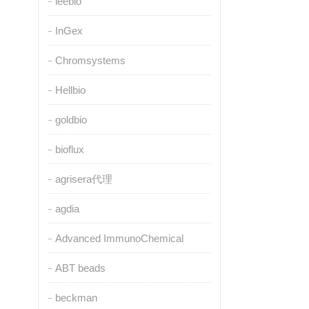
leebio
InGex
Chromsystems
Hellbio
goldbio
bioflux
agrisera代理
agdia
Advanced ImmunoChemical
ABT beads
beckman