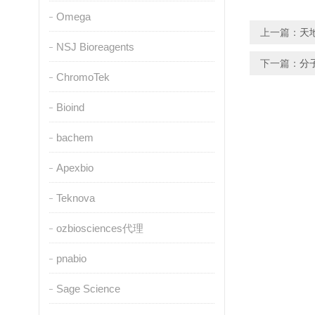
Omega
上一篇：
天
NSJ Bioreagents
下一篇：
分
ChromoTek
Bioind
bachem
Apexbio
Teknova
ozbiosciences代理
pnabio
Sage Science