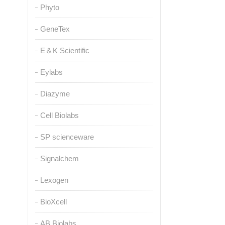
Phyto
GeneTex
E＆K Scientific
Eylabs
Diazyme
Cell Biolabs
SP scienceware
Signalchem
Lexogen
BioXcell
AB Biolabs