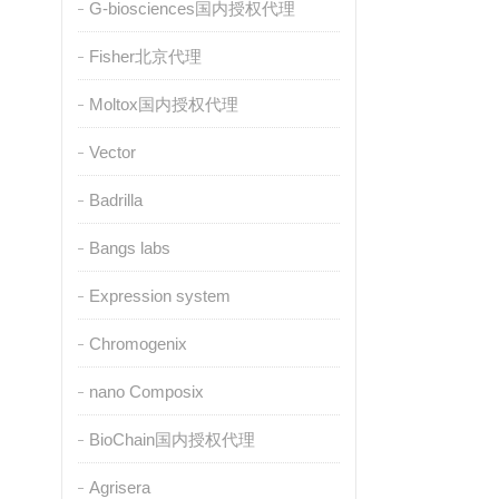
G-biosciences国内授权代理
Fisher北京代理
Moltox国内授权代理
Vector
Badrilla
Bangs labs
Expression system
Chromogenix
nano Composix
BioChain国内授权代理
Agrisera