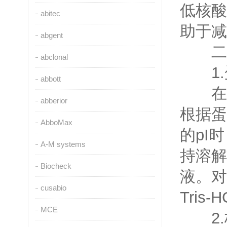
低核酸
abitec
助于减
abgent
二、
abclonal
1.
abbott
在蛋
abberior
根据蛋
AbboMax
的pI
A-M systems
持溶解
Biocheck
液。对
cusabio
Tris
MCE
2.