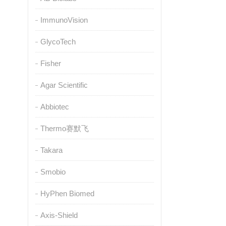
ImmunoVision
GlycoTech
Fisher
Agar Scientific
Abbiotec
Thermo赛默飞
Takara
Smobio
HyPhen Biomed
Axis-Shield