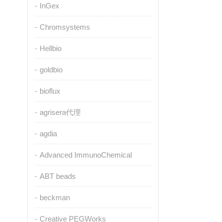
InGex
Chromsystems
Hellbio
goldbio
bioflux
agrisera代理
agdia
Advanced ImmunoChemical
ABT beads
beckman
Creative PEGWorks