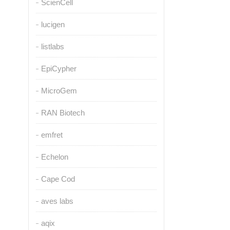
ScienCell
lucigen
listlabs
EpiCypher
MicroGem
RAN Biotech
emfret
Echelon
Cape Cod
aves labs
aqix