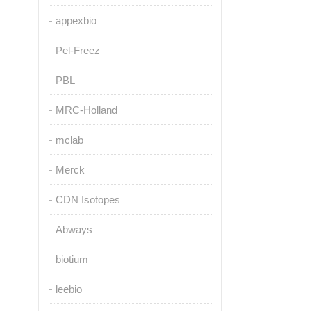
appexbio
Pel-Freez
PBL
MRC-Holland
mclab
Merck
CDN Isotopes
Abways
biotium
leebio