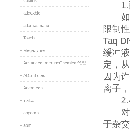
celetrix
1.
addexbio
如果
adamas nano
限制性
Tosoh
Taq 
缓冲液
Megazyme
定，从
Advanced ImmunoChemical代理
因为许
ADS Biotec
离子，
Ademtech
2.
inalco
对于
abpcorp
于杂交
abm