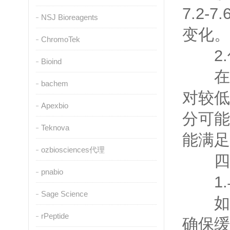
7.2
NSJ Bioreagents
变化。
ChromoTek
2.
Bioind
在某
bachem
对较低
Apexbio
分可能
Teknova
能满足
ozbiosciences代理
四、
pnabio
1.
Sage Science
如果
rPeptide
确保缓