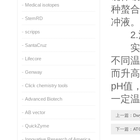
Medical isotopes
种螯合
StemRD
冲液。
scripps
2.
实验
SantaCruz
不同温
Lifecore
而升高
Genway
pH值
Click chemistry tools
一定温
Advanced Biotech
AB vector
上一篇：
D
QuickZyme
下一篇：
A
Innovative Research of America