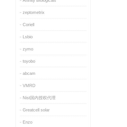
Affinity Biologicals
zeptometrix
Coriell
Lsbio
zymo
toyobo
abcam
VMRD
Nist国内授权代理
Greatcell solar
Enzo