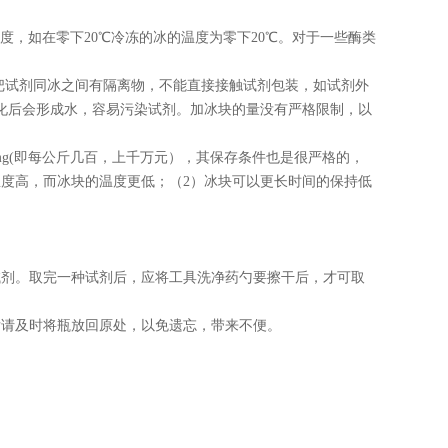
度，如在零下
20℃
冷冻的冰的温度为零下
20℃
。对于一些酶类
把试剂同冰之间有隔离物，不能直接接触试剂包装，如试剂外
化后会形成水，容易污染试剂。加冰块的量没有严格限制，以
mg(
即每公斤几百，上千万元），其保存条件也是很严格的，
温度高，而冰块的温度更低；（
2
）冰块可以更长时间的保持低
试剂。取完一种试剂后，应将工具洗净药勺要擦干后，才可取
后请及时将瓶放回原处，以免遗忘，带来不便。