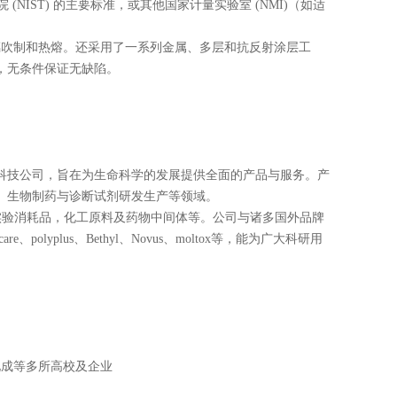
(NIST) 的主要标准，或其他国家计量实验室 (NMI)（如适
璃吹制和热熔。还采用了一系列金属、多层和抗反射涂层工
，无条件保证无缺陷。
科技公司，旨在为生命科学的发展提供全面的产品与服务。产
、生物制药与诊断试剂研发生产等领域。
实验消耗品，化工原料及药物中间体等。公司与诸多国外品牌
care
、
polyplus
、
Bethyl
、
Novus
、
moltox
等，能为广大科研用
化成等多所高校及企业