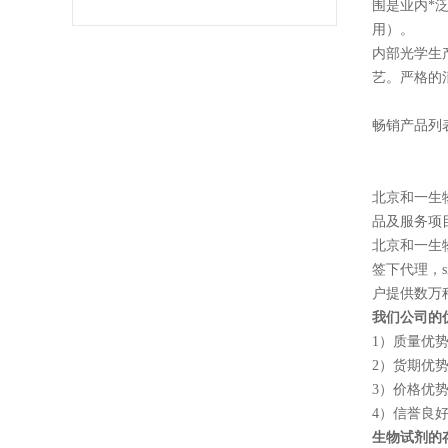
围是业内*泛
用）。
内部光学生
艺。严格的
畅销产品列
北京和一生
品及服务项
北京和一生
签下代理，
户提供数万
我们公司的
1
）质量优
2
）货期优
3
）价格优
4
）信誉良
生物试剂的