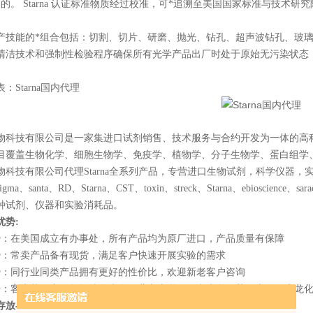
的。 Starna 认证标准物质经过校准，可*追溯至美国国家标准与技术研究院 
产技能的*组合包括：切割、切片、研磨、抛光、钻孔、超声波钻孔、玻
清洁技术和强制性检验程序确保所有光学产品出厂时处于原始无污染状态
表：
Starna
国内代理
物科技有限公司是一家集进口试剂销售、技术服务与合约开发为一体的高
目覆盖生物化学、细胞生物学、免疫学、植物学、分子生物学、蛋白组学
物科技有限公司代理
Starna
全系列产品，专营进口生物试剂，科学仪器，
sigma
、
santa
、
RD
、
Starna
、
CST
、
toxin
、
streck
、
Starna
、
ebioscience
、
sara
种试剂、仪器和实验消耗品。
优势
:
势：在美国成立有办事处，所有产品均为原厂进口，产品质量有保障
势：常卖产品备有现货，满足客户快速开展实验的需求
势：同行业同类产品拥有更好的性价比，欢迎新老客户咨询
好：客户范围广，包括清华大学，北京大学，西湖大学，药明康德，康龙
存放与运输注意事项：