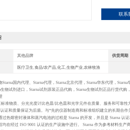
联系
绍
其他品牌
供货周期
医疗卫生,食品/农产品,化工,生物产业,农林牧渔
物
Starna
国内代理、
Starna
代理，
Starna
北京代理，
Starna
华东代理，
Starna
a
生物试剂进口，
Starna
试剂原装正品代购，
Starna
生物试剂正品行货代购
理
a® 认证标准物质、分光光度计比色皿/比色皿和光学元件在质量、服务和可
的认证和质量保证为后盾。与*先的仪器制造商和标准组织建立的长期合作关系
过热熔密封液体和蒸汽电池的过程是 Starna 的开发，并且是 Starna 认
在经过 ISO 9001 认证的生产设施中进行。 Starna 作为参考材料生产商获得 