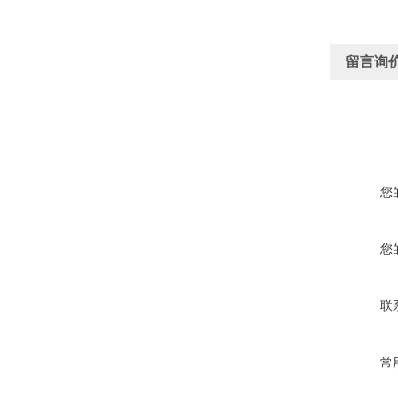
留言询
您
您
联
常