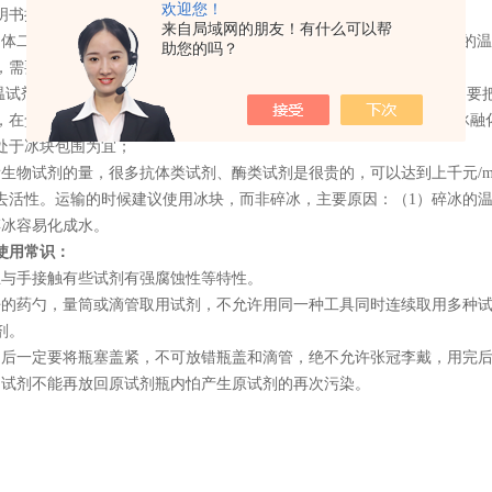
欢迎您！
明书提供的保存温度保存试剂
来自局域网的朋友！有什么可以帮
固体二氧化碳，温度为零下
78℃
，湿冰就是冰的温度，一般为冷冻条件的温
助您的吗？
，需要干冰运输，其他大多数生化试剂采用湿冰即可；
常温试剂的时候，不需要冰。对于需要冷藏的试剂，在用冰运输的时候，要
，在盒子外面加冰，基本都采用冰块，不能直接用水结成的冰，因为冰融
处于冰块包围为宜；
看生物试剂的量，很多抗体类试剂、酶类试剂是很贵的，可以达到上千元
/
去活性。运输的时候建议使用冰块，而非碎冰，主要原因：（
1
）碎冰的
碎冰容易化成水。
使用常识：
忌与手接触有些试剂有强腐蚀性等特性。
净的药勺，量筒或滴管取用试剂，不允许用同一种工具同时连续取用多种
剂。
用后一定要将瓶塞盖紧，不可放错瓶盖和滴管，绝不允许张冠李戴，用完
的试剂不能再放回原试剂瓶内怕产生原试剂的再次污染。