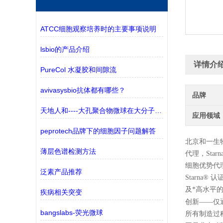
ATCC细胞观察培养时的主要事项说明
lsbio的产品介绍
详情介
PureCol 水凝胶和间隙流
avivasysbio抗体都有哪些？
品牌
天地人和----大孔聚合物微球在大分子纯化中的应用
应用领域
peprotech品牌下的细胞因子问题解答
北京和一生
薄层色谱检测方法
代理，
Starn
细胞优势代
泛素产品推荐
Starn
及*高水平
疾病相关突变
创新——仅通
bangslabs-荧光微球
所有制造过程均