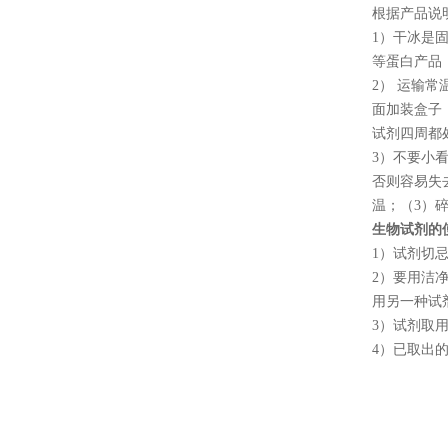
根据产品说
1
）干冰是
等蛋白产品
2
） 运输
面加装盒子
试剂四周都
3
）不要小
否则容易失
温；（
3
）
生物试剂的
1
）试剂切
2
）要用洁
用另一种试
3
）试剂取
4
）已取出