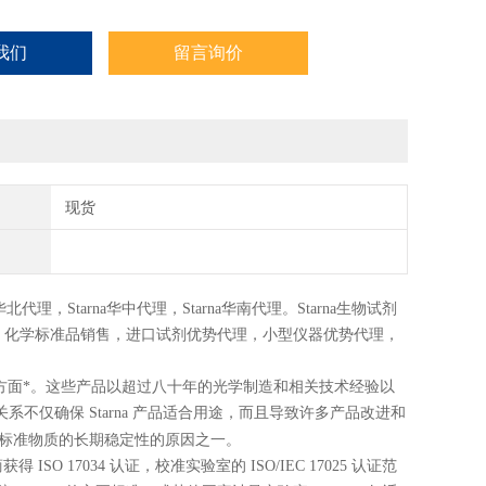
我们
留言询价
现货
华北代理，
Starna
华中代理，
Starna
华南代理。
Starna
生物试剂
，化学标准品销售，进口试剂优势代理，小型仪器优势代理，
靠性方面*。这些产品以超过八十年的光学制造和相关技术经验以
不仅确保 Starna 产品适合用途，而且导致许多产品改进和
的长期稳定性的原因之一。
证标准物质
ISO 17034 认证，校准实验室的 ISO/IEC 17025 认证范