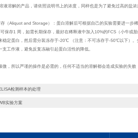
用盐溶液溶解的产品，请依照说明书上的浓度，同样也是为了避免过高的盐浓
存（Aliquot and Storage）：蛋白溶解后可根据自己的实验需要进一步
可保存1 周，如需长期保存，最好在稀释液中加入10%的FCS（小牛或胎牛
来稳定蛋白，然后需分装冻存于-20℃ （注意：不可冻存于-50℃以下
一支工作液，避免反复冻融引起蛋白活性的降低。
极微，所以严谨的操作是必需的，任何不适当的溶解都会造成实验的失败
ELISA检测样本的处理
WB实验方案